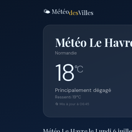
🌤️ Météo
des
Villes
Météo Le Havre
Normandie
18
°C
Principalement dégagé
Ressenti
19
°C
🔄 Mis à jour à 06:45
Météo Le Havre le Lundi 6 juillet