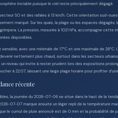
tmosphère instable puisque le ciel reste principalement dégagé.
 secteur SO et des rafales à 13 km/h. Cette orientation sud-ou
issement marqué. Sur les quais, la plage ou les espaces dégagés, 
 grimpera. La pression, mesurée à 1021 hPa, accompagne cette im
nées disponibles.
st sensible, avec une minimale de 17°C et une maximale de 28°C
evenir nettement plus chaud, surtout dans les secteurs urbains, s
1, un niveau qui invite à rester prudent lors des expositions prolo
ucher à 22:07, laissant une large plage horaire pour profiter d’une
dance récente
nibles, la journée du 2026-07-06 se situe dans le haut de la te
e 2026-07-07 marque ensuite un léger repli de la température ma
ue le cumul de pluie annoncé est de 0 mm et la probabilité de p