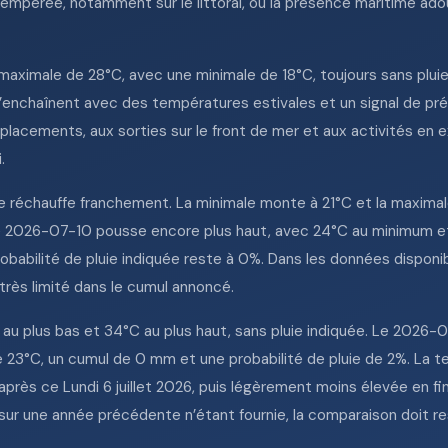
empérée, notamment sur le littoral, où la présence maritime adou
maximale de 28°C, avec une minimale de 18°C, toujours sans pl
s’enchaînent avec des températures estivales et un signal de pré
éplacements, aux sorties sur le front de mer et aux activités en e
.
 réchauffe franchement. La minimale monte à 21°C et la maximale
 Le 2026-07-10 pousse encore plus haut, avec 24°C au minimum 
obabilité de pluie indiquée reste à 0%. Dans les données disponible
 très limité dans le cumul annoncé.
u plus bas et 34°C au plus haut, sans pluie indiquée. Le 2026-0
 23°C, un cumul de 0 mm et une probabilité de pluie de 2%. La t
après ce Lundi 6 juillet 2026, puis légèrement moins élevée en fi
u sur une année précédente n’étant fournie, la comparaison doit re