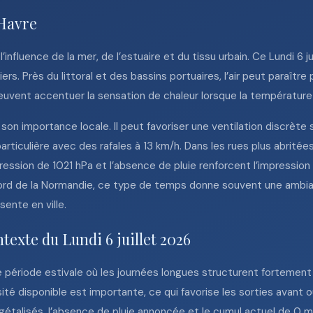
 Havre
’influence de la mer, de l’estuaire et du tissu urbain. Ce Lundi 6 j
rs. Près du littoral et des bassins portuaires, l’air peut paraître
euvent accentuer la sensation de chaleur lorsque la température
 son importance locale. Il peut favoriser une ventilation discrèt
ticulière avec des rafales à 13 km/h. Dans les rues plus abritées
ession de 1021 hPa et l’absence de pluie renforcent l’impression
ord de la Normandie, ce type de temps donne souvent une ambia
sente en ville.
texte du Lundi 6 juillet 2026
ne période estivale où les journées longues structurent fortement l
ité disponible est importante, ce qui favorise les sorties avant 
gétalisés, l’absence de pluie annoncée et le cumul actuel de 0 mm 