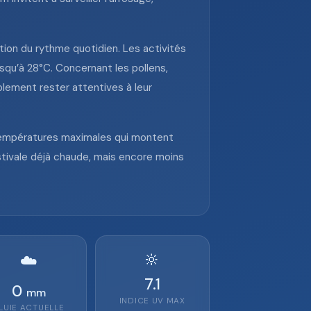
ion du rythme quotidien. Les activités
usqu’à 28°C. Concernant les pollens,
lement rester attentives à leur
 températures maximales qui montent
estivale déjà chaude, mais encore moins
🔆
☁️
7.1
0
mm
INDICE UV MAX
LUIE ACTUELLE