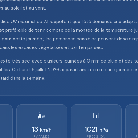
 au soleil et au vent.
dice UV maximal de 7.1 rappellent que l’été demande une adaptat
l est préférable de tenir compte de la montée de la température j
 pour cette journée ; les personnes sensibles peuvent donc simp
er dans les espaces végétalisés et par temps sec.
ntexte très sec, avec plusieurs journées à 0 mm de pluie et des
ibles. Ce Lundi 6 juillet 2026 apparaît ainsi comme une journée 
 tard dans la semaine.
🌬️
📊
13
1021
km/h
hPa
RAFALES
PRESSION
P