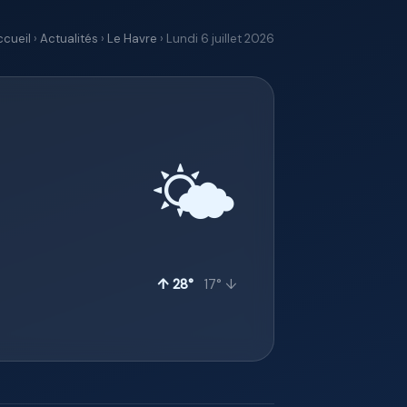
ccueil
›
Actualités
›
Le Havre
› Lundi 6 juillet 2026
🌤️
↑ 28°
17° ↓