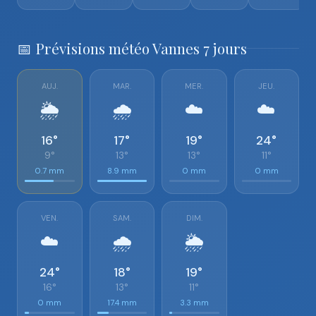
📅 Prévisions météo Vannes 7 jours
AUJ.
MAR.
MER.
JEU.
🌦️
🌧️
☁️
☁️
16°
17°
19°
24°
9°
13°
13°
11°
0.7 mm
8.9 mm
0 mm
0 mm
VEN.
SAM.
DIM.
☁️
🌧️
🌦️
24°
18°
19°
16°
13°
11°
0 mm
17.4 mm
3.3 mm