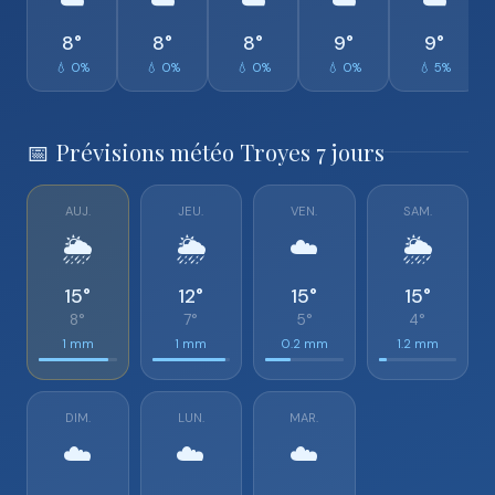
☁️
☁️
☁️
☁️
☁️
8°
8°
8°
9°
9°
💧 0%
💧 0%
💧 0%
💧 0%
💧 5%
📅 Prévisions météo Troyes 7 jours
AUJ.
JEU.
VEN.
SAM.
🌦️
🌦️
☁️
🌦️
15°
12°
15°
15°
8°
7°
5°
4°
1 mm
1 mm
0.2 mm
1.2 mm
DIM.
LUN.
MAR.
☁️
☁️
☁️