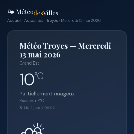
🌤️ Météo
des
Villes
Accueil
›
Actualités
›
Troyes
› Mercredi 13 mai 2026
Météo Troyes — Mercredi
13 mai 2026
Grand Est
10
°C
Partiellement nuageux
Ressenti
7
°C
🔄 Mis à jour à 08:02