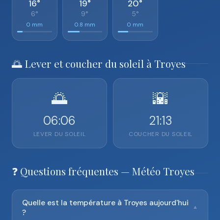
16°
19°
20°
6°
9°
5°
0 mm
0.8 mm
0 mm
🌅 Lever et coucher du soleil à Troyes
🌅
🌇
06:06
21:13
LEVER DU SOLEIL
COUCHER DU SOLEIL
❓ Questions fréquentes — Météo Troyes
Quelle est la température à Troyes aujourd'hui
▼
?