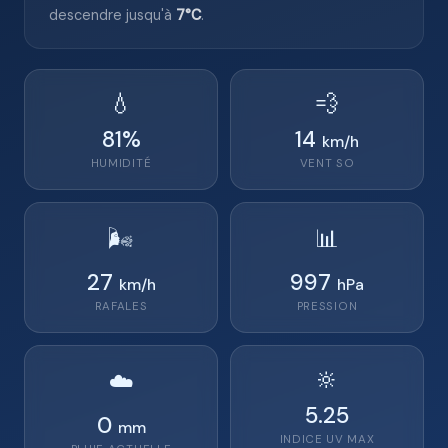
descendre jusqu'à
7°C
.
💧
💨
81
%
14
km/h
HUMIDITÉ
VENT
SO
🌬️
📊
27
997
km/h
hPa
RAFALES
PRESSION
🔆
☁️
5.25
0
mm
INDICE UV MAX