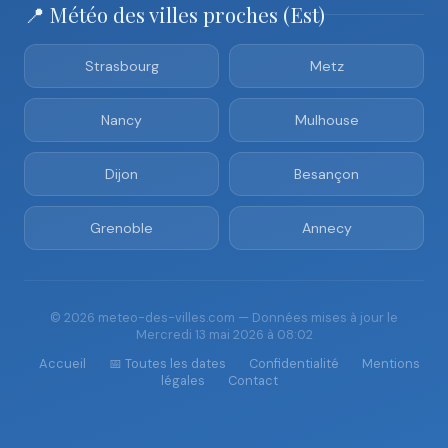
📍 Météo des villes proches (Est)
Strasbourg
Metz
Nancy
Mulhouse
Dijon
Besançon
Grenoble
Annecy
© 2026 meteo-des-villes.com — Données mises à jour le
Mercredi 13 mai 2026 à 08:02
Accueil
📅 Toutes les dates
Confidentialité
Mentions
légales
Contact