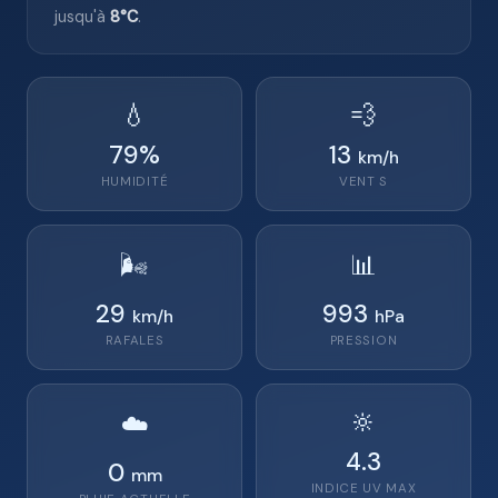
jusqu'à
8°C
.
💧
💨
79
%
13
km/h
HUMIDITÉ
VENT
S
🌬️
📊
29
993
km/h
hPa
RAFALES
PRESSION
🔆
☁️
4.3
0
mm
INDICE UV MAX