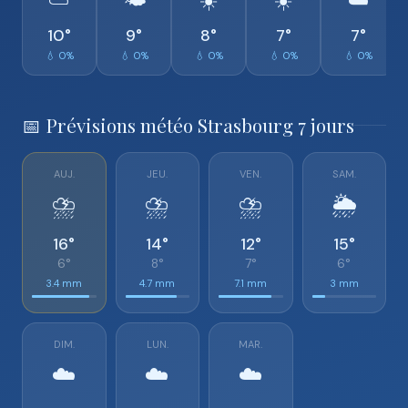
⛅
🌤️
☀️
☀️
☁️
10°
9°
8°
7°
7°
💧 0%
💧 0%
💧 0%
💧 0%
💧 0%
📅 Prévisions météo Strasbourg 7 jours
AUJ.
JEU.
VEN.
SAM.
⛈️
⛈️
⛈️
🌦️
16°
14°
12°
15°
6°
8°
7°
6°
3.4 mm
4.7 mm
7.1 mm
3 mm
DIM.
LUN.
MAR.
☁️
☁️
☁️