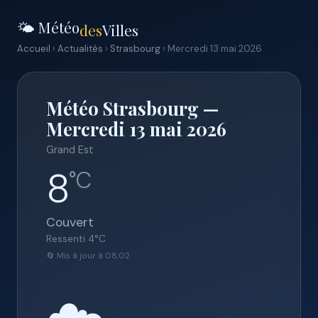
🌤️ Météo
des
Villes
Accueil
›
Actualités
›
Strasbourg
› Mercredi 13 mai 2026
Météo Strasbourg —
Mercredi 13 mai 2026
Grand Est
8
°C
Couvert
Ressenti
4
°C
🔄 Mis à jour à 08:02