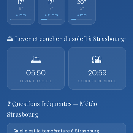
17°
17°
20°
6°
7°
5°
0 mm
0.6 mm
0 mm
🌅 Lever et coucher du soleil à Strasbourg
🌅
🌇
05:50
20:59
LEVER DU SOLEIL
COUCHER DU SOLEIL
❓ Questions fréquentes — Météo
Strasbourg
Quelle est la température à Strasbourg