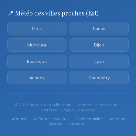
📍 Météo des villes proches (Est)
Metz
Nancy
Mulhouse
Dijon
Besançon
Lyon
Annecy
Chambéry
© 2026 meteo-des-villes.com — Données mises à jour le
Mercredi 13 mai 2026 à 08:02
Accueil
📅 Toutes les dates
Confidentialité
Mentions
légales
Contact