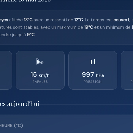
oyes
affiche
13°C
avec un ressenti de
12°C
. Le temps est
couvert
,
atures sont stables, avec un maximum de
19°C
et un minimum de
endre jusqu'à
9°C
.
🌬️
📊
15
997
km/h
hPa
RAFALES
PRESSION
P
es aujourd'hui
HEURE (°C)