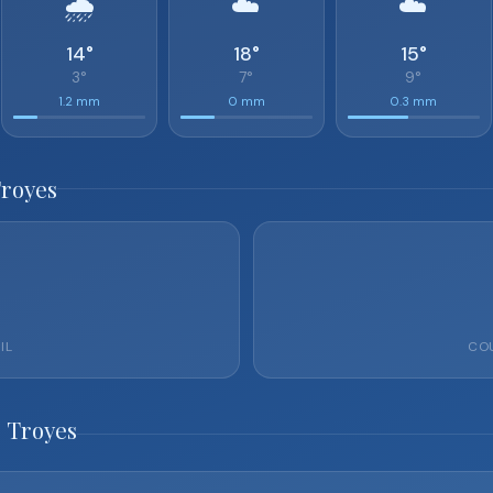
🌧️
☁️
☁️
14°
18°
15°
3°
7°
9°
1.2 mm
0 mm
0.3 mm
Troyes
IL
COU
 Troyes