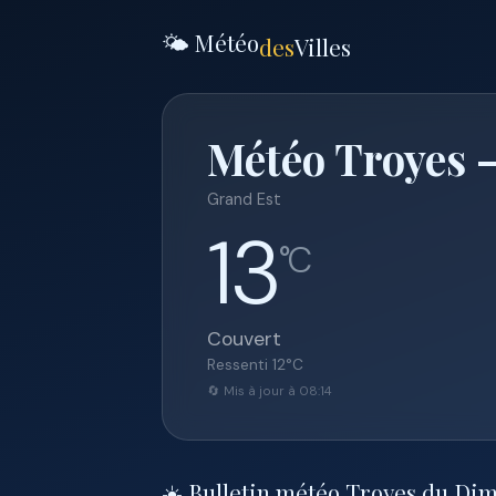
🌤️ Météo
des
Villes
Météo Troyes 
Grand Est
13
°C
Couvert
Ressenti
12
°C
🔄 Mis à jour à 08:14
☀️ Bulletin météo Troyes du Di