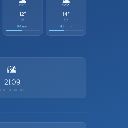
🌧️
🌦️
12°
14°
8°
9°
8.4 mm
4.8 mm
🌇
21:09
CHER DU SOLEIL