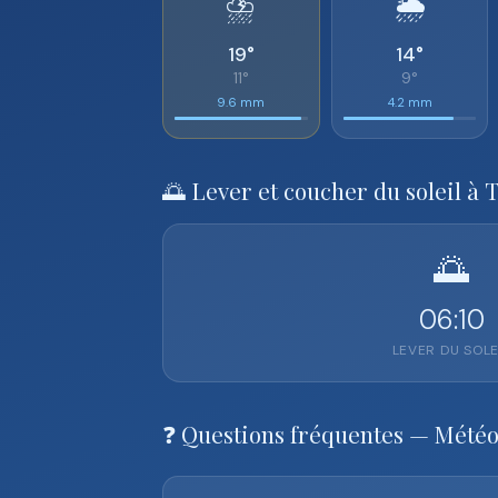
⛈️
🌦️
19°
14°
11°
9°
9.6 mm
4.2 mm
🌅 Lever et coucher du soleil à 
🌅
06:10
LEVER DU SOLE
❓ Questions fréquentes — Météo