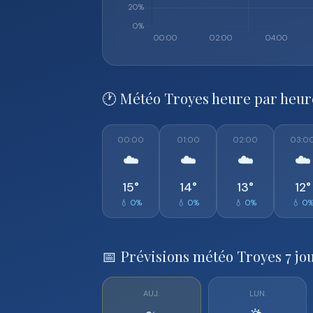
🕐 Météo Troyes heure par heur
00:00
01:00
02:00
03:0
☁️
☁️
☁️
☁️
15°
14°
13°
12°
💧 0%
💧 0%
💧 0%
💧 0
📅 Prévisions météo Troyes 7 jo
AUJ.
LUN.