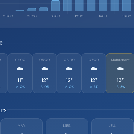
e
0
04:00
05:00
06:00
07:00
Maintenant
☁️
☁️
☁️
☁️
☁️
11°
12°
12°
12°
13°
%
💧 0%
💧 0%
💧 0%
💧 3%
💧 8%
urs
MAR.
MER.
JEU.