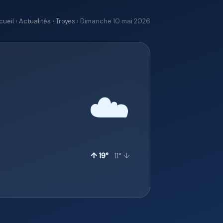
cueil
›
Actualités
›
Troyes
› Dimanche 10 mai 2026
☁️
↑ 19°
11° ↓