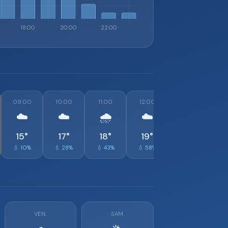
09:00
10:00
11:00
12:00
13:00
1
☁️
☁️
🌧️
☁️
🌧️
15°
17°
18°
19°
19°
💧 10%
💧 28%
💧 43%
💧 58%
💧 48%
💧
VEN.
SAM.