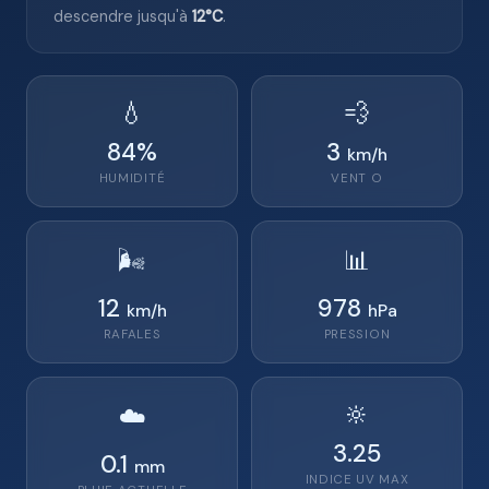
descendre jusqu'à
12°C
.
💧
💨
84
%
3
km/h
HUMIDITÉ
VENT
O
🌬️
📊
12
978
km/h
hPa
RAFALES
PRESSION
🔆
☁️
3.25
0.1
mm
INDICE UV MAX