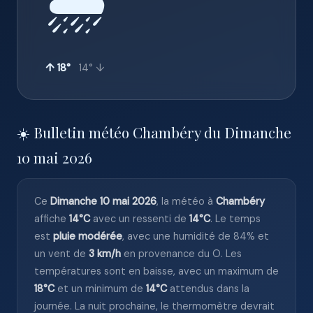
🌧️
↑ 18°
14° ↓
☀️ Bulletin météo Chambéry du Dimanche
10 mai 2026
Ce
Dimanche 10 mai 2026
, la météo à
Chambéry
affiche
14°C
avec un ressenti de
14°C
. Le temps
est
pluie modérée
, avec une humidité de 84% et
un vent de
3 km/h
en provenance du O. Les
températures sont en baisse, avec un maximum de
18°C
et un minimum de
14°C
attendus dans la
journée. La nuit prochaine, le thermomètre devrait