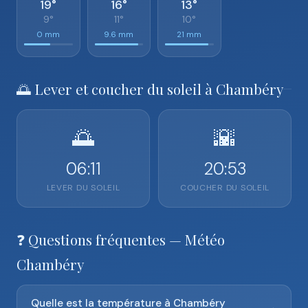
19°
16°
13°
9°
11°
10°
0 mm
9.6 mm
21 mm
🌅 Lever et coucher du soleil à Chambéry
🌅
🌇
06:11
20:53
LEVER DU SOLEIL
COUCHER DU SOLEIL
❓ Questions fréquentes — Météo
Chambéry
Quelle est la température à Chambéry