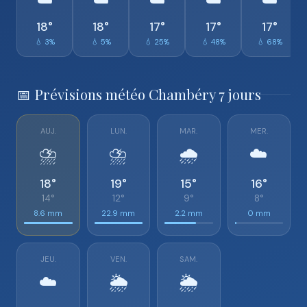
☁️
☁️
☁️
☁️
☁️
18°
18°
17°
17°
17°
💧 3%
💧 5%
💧 25%
💧 48%
💧 68%
📅 Prévisions météo Chambéry 7 jours
AUJ.
LUN.
MAR.
MER.
⛈️
⛈️
🌧️
☁️
18°
19°
15°
16°
14°
12°
9°
8°
8.6 mm
22.9 mm
2.2 mm
0 mm
JEU.
VEN.
SAM.
☁️
🌦️
🌦️