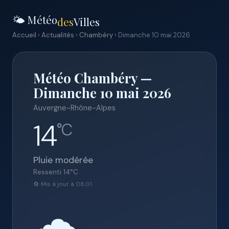
🌤️ Météo
des
Villes
Accueil
›
Actualités
›
Chambéry
› Dimanche 10 mai 2026
Météo Chambéry —
Dimanche 10 mai 2026
Auvergne-Rhône-Alpes
14
°C
Pluie modérée
Ressenti
14
°C
🔄 Mis à jour à 08:01