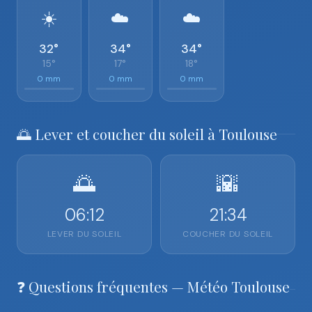
☀️
☁️
☁️
32°
34°
34°
15°
17°
18°
0 mm
0 mm
0 mm
🌅 Lever et coucher du soleil à Toulouse
🌅
🌇
06:12
21:34
LEVER DU SOLEIL
COUCHER DU SOLEIL
❓ Questions fréquentes — Météo Toulouse