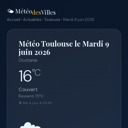
🌤️ Météo
des
Villes
Accueil
›
Actualités
›
Toulouse
› Mardi 9 juin 2026
Météo Toulouse le Mardi 9
juin 2026
Occitanie
16
°C
Couvert
Ressenti
15
°C
🔄 Mis à jour à 08:45