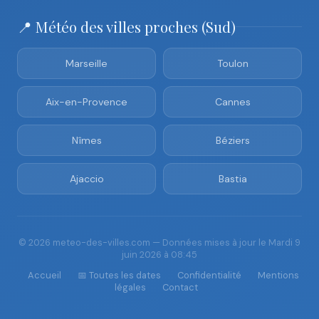
📍 Météo des villes proches (Sud)
Marseille
Toulon
Aix-en-Provence
Cannes
Nîmes
Béziers
Ajaccio
Bastia
© 2026 meteo-des-villes.com — Données mises à jour le Mardi 9
juin 2026 à 08:45
Accueil
📅 Toutes les dates
Confidentialité
Mentions
légales
Contact