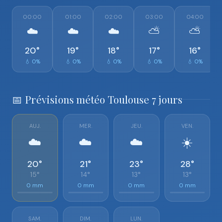
00:00
01:00
02:00
03:00
04:00
☁️
☁️
☁️
⛅
⛅
20°
19°
18°
17°
16°
💧 0%
💧 0%
💧 0%
💧 0%
💧 0%
📅 Prévisions météo Toulouse 7 jours
AUJ.
MER.
JEU.
VEN.
☁️
☁️
☁️
☀️
20°
21°
23°
28°
15°
14°
13°
13°
0 mm
0 mm
0 mm
0 mm
SAM.
DIM.
LUN.