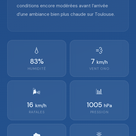
conditions encore modérées avant l’arrivée
d’une ambiance bien plus chaude sur Toulouse.
💧
💨
83
%
7
km/h
HUMIDITÉ
VENT
ONO
🌬️
📊
16
1005
km/h
hPa
RAFALES
PRESSION
🔆
☁️