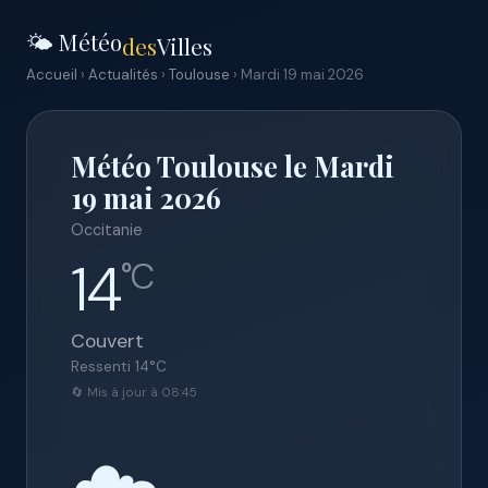
🌤️ Météo
des
Villes
Accueil
›
Actualités
›
Toulouse
› Mardi 19 mai 2026
Météo Toulouse le Mardi
19 mai 2026
Occitanie
14
°C
Couvert
Ressenti
14
°C
🔄 Mis à jour à 08:45