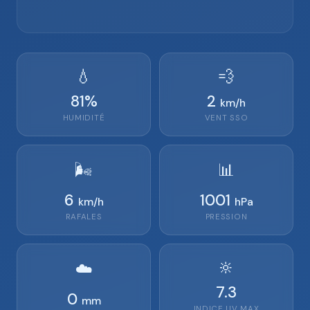
💧
💨
81
%
2
km/h
HUMIDITÉ
VENT
SSO
🌬️
📊
6
1001
km/h
hPa
RAFALES
PRESSION
🔆
☁️
7.3
0
mm
INDICE UV MAX