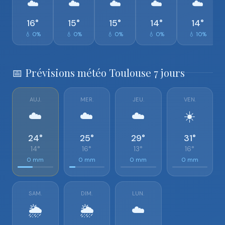
☁️
☁️
☁️
☁️
☁️
16°
15°
15°
14°
14°
💧 0%
💧 0%
💧 0%
💧 0%
💧 10%
📅 Prévisions météo Toulouse 7 jours
AUJ.
MER.
JEU.
VEN.
☁️
☁️
☁️
☀️
24°
25°
29°
31°
14°
16°
13°
16°
0 mm
0 mm
0 mm
0 mm
SAM.
DIM.
LUN.
🌦️
🌦️
☁️