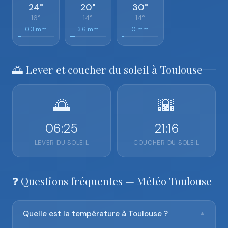
24°
20°
30°
16°
14°
14°
0.3 mm
3.6 mm
0 mm
🌅 Lever et coucher du soleil à Toulouse
🌅
🌇
06:25
21:16
LEVER DU SOLEIL
COUCHER DU SOLEIL
❓ Questions fréquentes — Météo Toulouse
Quelle est la température à Toulouse ?
▼