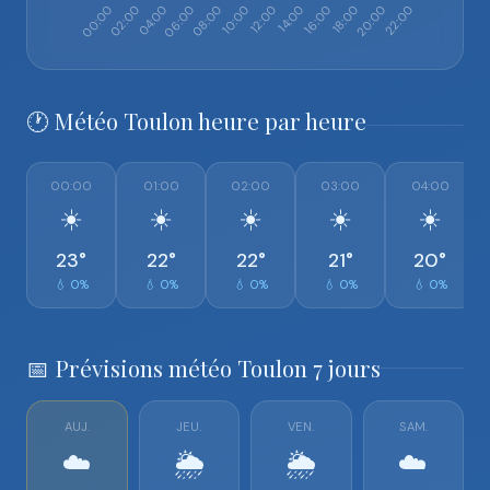
🕐 Météo Toulon heure par heure
00:00
01:00
02:00
03:00
04:00
☀️
☀️
☀️
☀️
☀️
23°
22°
22°
21°
20°
💧 0%
💧 0%
💧 0%
💧 0%
💧 0%
📅 Prévisions météo Toulon 7 jours
AUJ.
JEU.
VEN.
SAM.
☁️
🌦️
🌦️
☁️