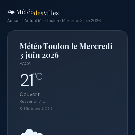
🌤️ Météo
des
Villes
Accueil
›
Actualités
›
Toulon
› Mercredi 3 juin 2026
Météo Toulon le Mercredi
3 juin 2026
PACA
21
°C
Couvert
Ressenti
17
°C
🔄 Mis à jour à 08:21