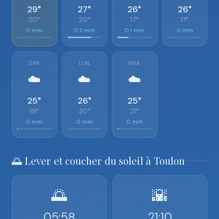
29°
27°
26°
26°
20°
20°
17°
17°
0 mm
0.2 mm
0.1 mm
0 mm
DIM.
LUN.
MAR.
☁️
☁️
☁️
25°
26°
25°
19°
20°
21°
0 mm
0 mm
0 mm
🌅 Lever et coucher du soleil à Toulon
🌅
🌇
05:58
21:10