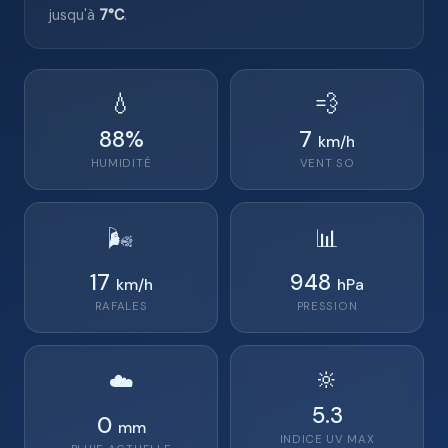
jusqu'à
7°C
.
💧
💨
88
%
7
km/h
HUMIDITÉ
VENT
SO
🌬️
📊
17
948
km/h
hPa
RAFALES
PRESSION
🔆
☁️
5.3
0
mm
INDICE UV MAX