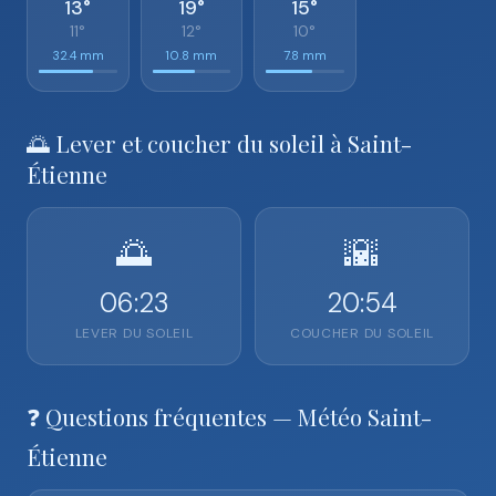
13°
19°
15°
11°
12°
10°
32.4 mm
10.8 mm
7.8 mm
🌅 Lever et coucher du soleil à Saint-
Étienne
🌅
🌇
06:23
20:54
LEVER DU SOLEIL
COUCHER DU SOLEIL
❓ Questions fréquentes — Météo Saint-
Étienne