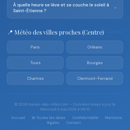
À quelle heure se lève et se couche le soleil à
▼
Saint-Étienne ?
📍 Météo des villes proches (Centre)
Paris
Orléans
Tours
Bourges
Chartres
Clermont-Ferrand
© 2026 meteo-des-villes.com — Données mises à jour le
Mercredi 6 mai 2026 à 08:10
Accueil
📅 Toutes les dates
Confidentialité
Mentions
légales
Contact