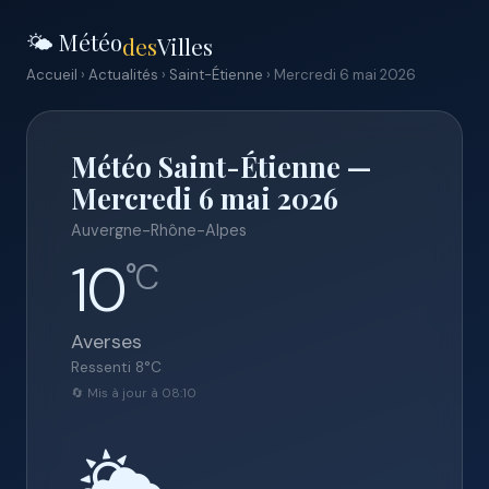
🌤️ Météo
des
Villes
Accueil
›
Actualités
›
Saint-Étienne
› Mercredi 6 mai 2026
Météo Saint-Étienne —
Mercredi 6 mai 2026
Auvergne-Rhône-Alpes
10
°C
Averses
Ressenti
8
°C
🔄 Mis à jour à 08:10