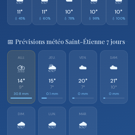
🌦️
🌧️
☁️
🌧️
🌧️
11°
11°
10°
10°
10°
💧 45%
💧 60%
💧 78%
💧 98%
💧 100%
📅 Prévisions météo Saint-Étienne 7 jours
AUJ.
JEU.
VEN.
SAM.
⛈️
🌦️
☁️
☁️
14°
15°
20°
21°
9°
7°
7°
10°
30.8 mm
0.1 mm
0 mm
0 mm
DIM.
LUN.
MAR.
🌧️
🌧️
🌧️