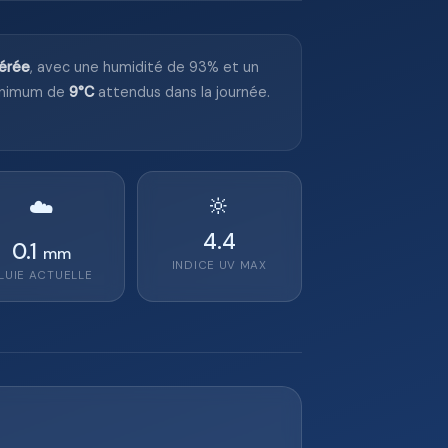
érée
, avec une humidité de 93% et un
inimum de
9°C
attendus dans la journée.
🔆
☁️
4.4
0.1
mm
INDICE UV MAX
LUIE ACTUELLE