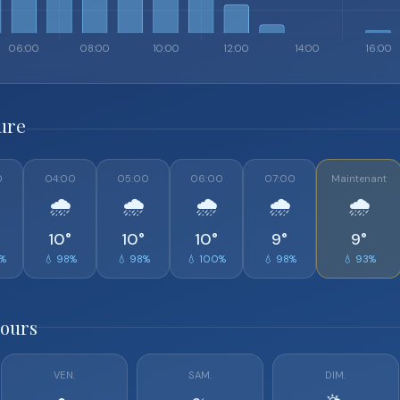
ure
0
04:00
05:00
06:00
07:00
Maintenant
🌧️
🌧️
🌧️
🌧️
🌧️
10°
10°
10°
9°
9°
0%
💧 98%
💧 98%
💧 100%
💧 98%
💧 93%
jours
VEN.
SAM.
DIM.