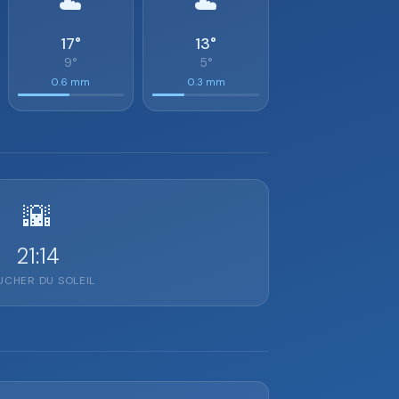
☁️
☁️
17°
13°
9°
5°
0.6 mm
0.3 mm
🌇
21:14
CHER DU SOLEIL