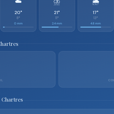
☁️
⛈️
🌦️
20°
21°
17°
8°
11°
13°
0 mm
2.4 mm
4.8 mm
Chartres
IL
COU
 Chartres