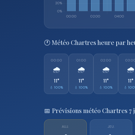
🕐 Météo Chartres heure par he
00:00
01:00
02:00
03:0
🌧️
🌧️
🌧️
🌧️
11°
11°
11°
11°
💧 100%
💧 100%
💧 100%
💧 10
📅 Prévisions météo Chartres 7 
AUJ.
JEU.