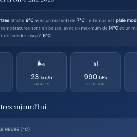
rtres
affiche
9°C
avec un ressenti de
7°C
. Le temps est
pluie mod
 températures sont en baisse, avec un maximum de
14°C
et un m
it descendre jusqu'à
6°C
.
🌬️
📊
23
990
km/h
hPa
RAFALES
PRESSION
P
tres aujourd'hui
R HEURE (°C)