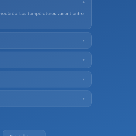
▼
 modérée. Les températures varient entre
▼
▼
▼
▼