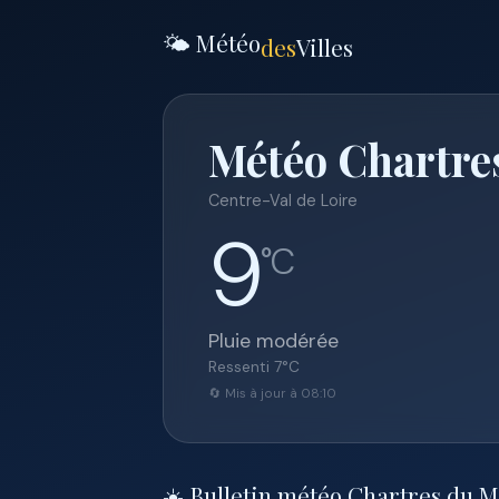
🌤️ Météo
des
Villes
Météo Chartre
Centre-Val de Loire
9
°C
Pluie modérée
Ressenti
7
°C
🔄 Mis à jour à 08:10
☀️ Bulletin météo Chartres du 