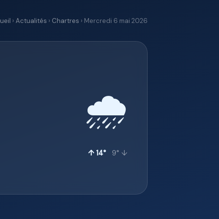
ueil
›
Actualités
›
Chartres
› Mercredi 6 mai 2026
🌧️
↑ 14°
9° ↓