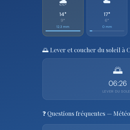
🌧️
☁️
14°
17°
9°
6°
12.3 mm
0 mm
🌅 Lever et coucher du soleil à 
🌅
06:26
LEVER DU SOLE
❓ Questions fréquentes — Météo