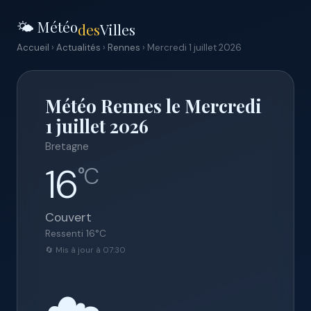
🌤️ Météo
des
Villes
Accueil
›
Actualités
›
Rennes
› Mercredi 1 juillet 2026
Météo Rennes le Mercredi
1 juillet 2026
Bretagne
16
°C
Couvert
Ressenti
16
°C
🔄 Mis à jour à 07:30