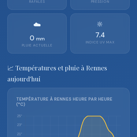
RAFALES
PRESSION
🔆
☁️
7.4
0
mm
INDICE UV MAX
PLUIE ACTUELLE
📈 Températures et pluie à Rennes
aujourd'hui
TEMPÉRATURE À RENNES HEURE PAR HEURE
(°C)