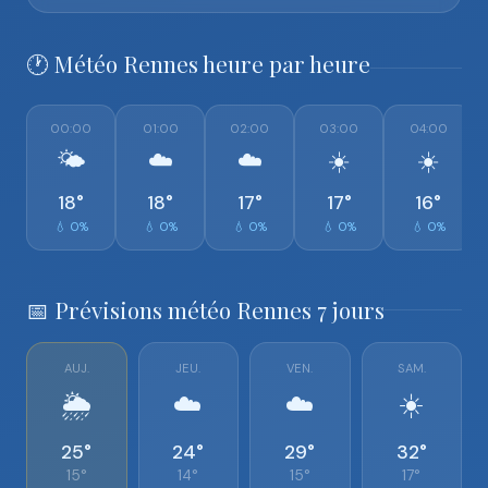
🕐 Météo Rennes heure par heure
00:00
01:00
02:00
03:00
04:00
🌤️
☁️
☁️
☀️
☀️
18°
18°
17°
17°
16°
💧 0%
💧 0%
💧 0%
💧 0%
💧 0%
📅 Prévisions météo Rennes 7 jours
AUJ.
JEU.
VEN.
SAM.
🌦️
☁️
☁️
☀️
25°
24°
29°
32°
15°
14°
15°
17°