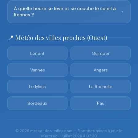
À quelle heure se lève et se couche le soleil à
▼
Rennes ?
📍 Météo des villes proches (Ouest)
Lorient
Quimper
Vannes
Angers
Le Mans
La Rochelle
Bordeaux
Pau
© 2026 meteo-des-villes.com — Données mises à jour le
Mercredi 1 juillet 2026 à 07:30