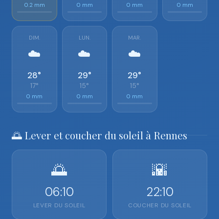
0.2 mm
0 mm
0 mm
0 mm
DIM.
LUN.
MAR.
☁️
☁️
☁️
28°
29°
29°
17°
15°
15°
0 mm
0 mm
0 mm
🌅 Lever et coucher du soleil à Rennes
🌅
🌇
06:10
22:10
LEVER DU SOLEIL
COUCHER DU SOLEIL