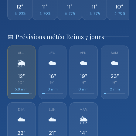
12°
11°
11°
11°
10°
💧 63%
💧 70%
💧 78%
💧 73%
💧 70%
📅 Prévisions météo Reims 7 jours
AUJ.
JEU.
VEN.
SAM.
🌦️
☁️
☁️
☁️
12°
16°
19°
23°
10°
9°
9°
9°
5.6 mm
0 mm
0 mm
0 mm
DIM.
LUN.
MAR.
☁️
☁️
🌦️
22°
21°
14°