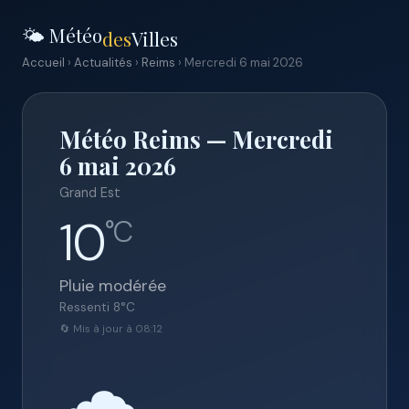
🌤️ Météo
des
Villes
Accueil
›
Actualités
›
Reims
› Mercredi 6 mai 2026
Météo Reims — Mercredi
6 mai 2026
Grand Est
10
°C
Pluie modérée
Ressenti
8
°C
🔄 Mis à jour à 08:12