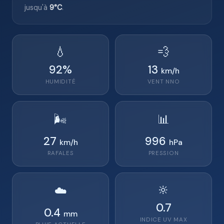
jusqu'à
9°C
.
💧
💨
92
%
13
km/h
HUMIDITÉ
VENT
NNO
🌬️
📊
27
996
km/h
hPa
RAFALES
PRESSION
🔆
☁️
0.7
0.4
mm
INDICE UV MAX