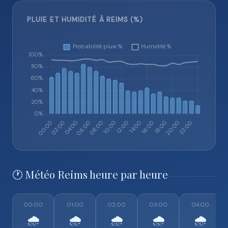
PLUIE ET HUMIDITÉ À REIMS (%)
🕐 Météo Reims heure par heure
00:00
01:00
02:00
03:00
04:00
🌧️
🌧️
🌧️
🌧️
🌧️