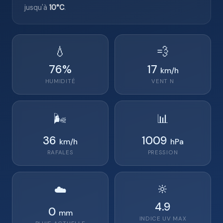
jusqu'à
10°C
.
💧
💨
76
%
17
km/h
HUMIDITÉ
VENT
N
🌬️
📊
36
1009
km/h
hPa
RAFALES
PRESSION
🔆
☁️
4.9
0
mm
INDICE UV MAX