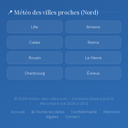
📍 Météo des villes proches (Nord)
Lille
Amiens
Calais
Reims
Rouen
Le Havre
Cherbourg
Évreux
© 2026 meteo-des-villes.com — Données mises à jour le
Mercredi 6 mai 2026 à 08:12
Accueil
📅 Toutes les dates
Confidentialité
Mentions
légales
Contact