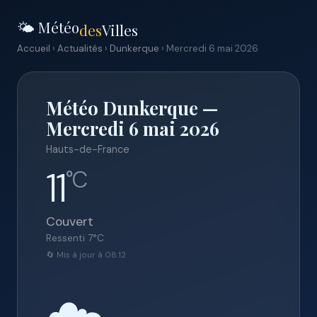
🌤️ Météo
des
Villes
Accueil
›
Actualités
›
Dunkerque
› Mercredi 6 mai 2026
Météo Dunkerque —
Mercredi 6 mai 2026
Hauts-de-France
11
°C
Couvert
Ressenti
7
°C
🔄 Mis à jour à 08:12