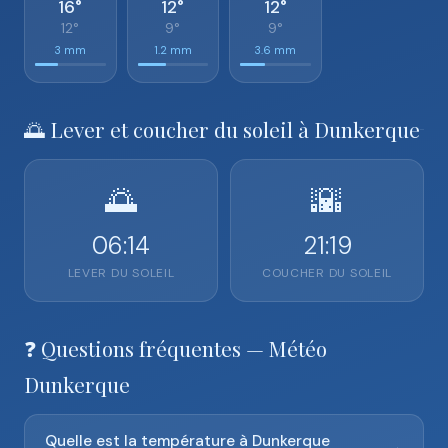
16°
12°
12°
12°
9°
9°
3 mm
1.2 mm
3.6 mm
🌅 Lever et coucher du soleil à Dunkerque
🌅
🌇
06:14
21:19
LEVER DU SOLEIL
COUCHER DU SOLEIL
❓ Questions fréquentes — Météo
Dunkerque
Quelle est la température à Dunkerque