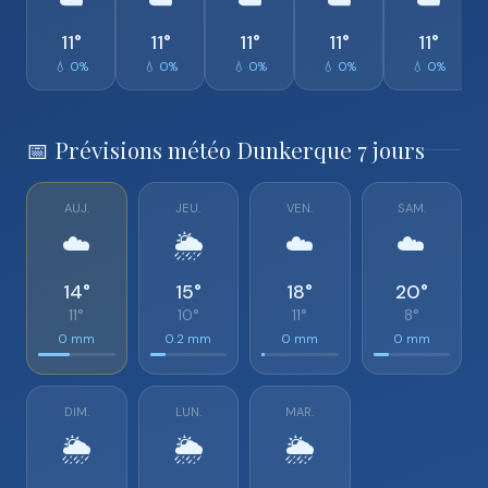
☁️
☁️
☁️
☁️
☁️
11°
11°
11°
11°
11°
💧 0%
💧 0%
💧 0%
💧 0%
💧 0%
📅 Prévisions météo Dunkerque 7 jours
AUJ.
JEU.
VEN.
SAM.
☁️
🌦️
☁️
☁️
14°
15°
18°
20°
11°
10°
11°
8°
0 mm
0.2 mm
0 mm
0 mm
DIM.
LUN.
MAR.
🌦️
🌦️
🌦️