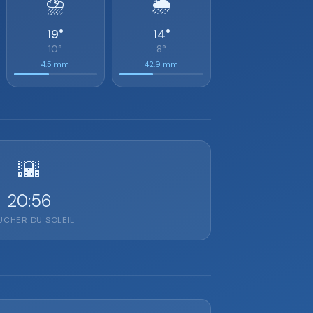
⛈️
🌦️
19°
14°
10°
8°
4.5 mm
42.9 mm
🌇
20:56
CHER DU SOLEIL