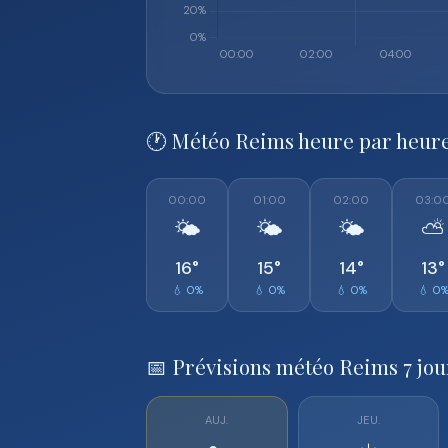
🕐 Météo Reims heure par heur
00:00
01:00
02:00
03:0
🌤️
🌤️
🌤️
⛅
16°
15°
14°
13°
💧 0%
💧 0%
💧 0%
💧 0
📅 Prévisions météo Reims 7 jou
AUJ.
JEU.