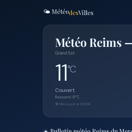
🌤️ Météo
des
Villes
Météo Reims —
Grand Est
11
°C
Couvert
Ressenti
8
°C
🔄 Mis à jour à 08:06
☀️ Bulletin météo Reims du Merc