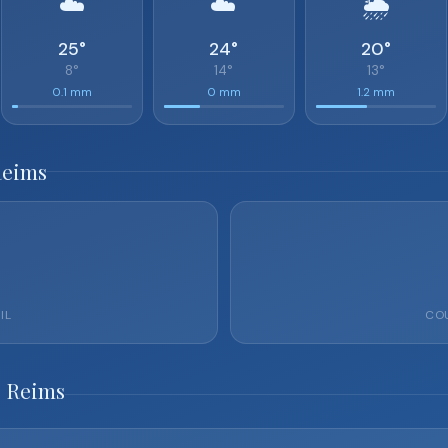
☁️
☁️
🌦️
25°
24°
20°
8°
14°
13°
0.1 mm
0 mm
1.2 mm
Reims
IL
COU
o Reims