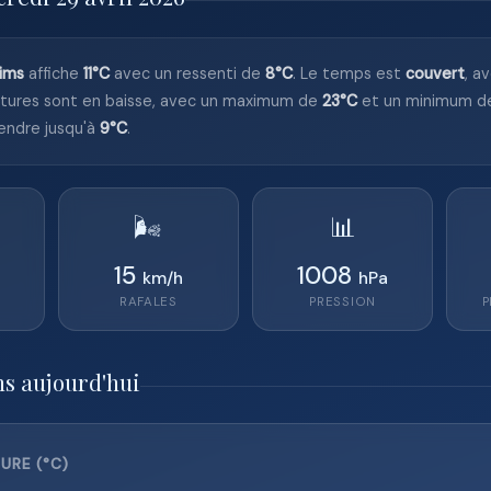
ims
affiche
11°C
avec un ressenti de
8°C
. Le temps est
couvert
, a
tures sont en baisse, avec un maximum de
23°C
et un minimum 
endre jusqu'à
9°C
.
🌬️
📊
15
1008
km/h
hPa
RAFALES
PRESSION
P
ms aujourd'hui
URE (°C)