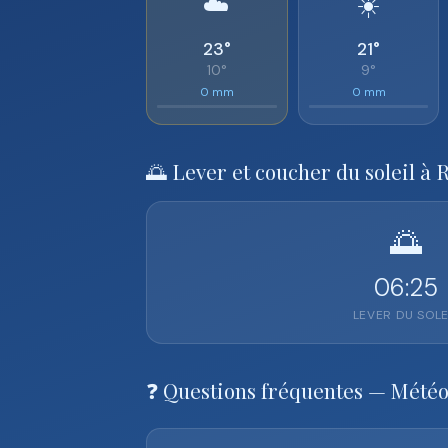
☁️
☀️
23°
21°
10°
9°
0 mm
0 mm
🌅 Lever et coucher du soleil à 
🌅
06:25
LEVER DU SOLE
❓ Questions fréquentes — Mété