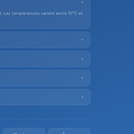
▼
t. Les températures varient entre 10°C et
▼
▼
▼
▼