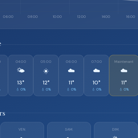
e
0
04:00
05:00
06:00
07:00
Maintenant
🌤️
☀️
☁️
☁️
☁️
13°
12°
11°
10°
11°
%
💧 0%
💧 0%
💧 0%
💧 0%
💧 0%
rs
VEN.
SAM.
DIM.