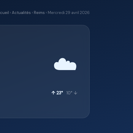
cueil
›
Actualités
›
Reims
› Mercredi 29 avril 2026
☁️
↑ 23°
10° ↓