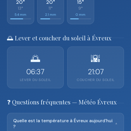
20°
20°
15°
13°
11°
9°
5.4 mm
2.1 mm
0 mm
🌅 Lever et coucher du soleil à Évreux
🌅
🌇
06:37
21:07
LEVER DU SOLEIL
COUCHER DU SOLEIL
❓ Questions fréquentes — Météo Évreux
Quelle est la température à Évreux aujourd'hui
▼
?