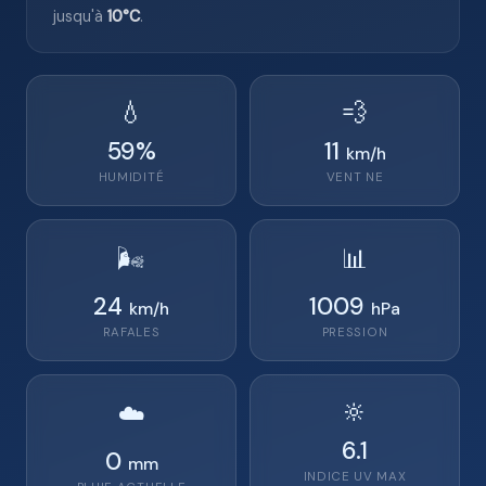
jusqu'à
10°C
.
💧
💨
59
%
11
km/h
HUMIDITÉ
VENT
NE
🌬️
📊
24
1009
km/h
hPa
RAFALES
PRESSION
🔆
☁️
6.1
0
mm
INDICE UV MAX