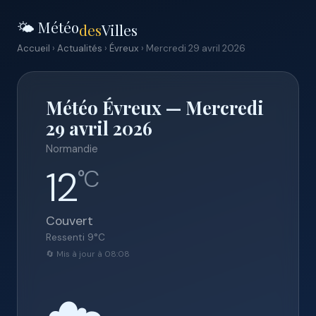
🌤️ Météo
des
Villes
Accueil
›
Actualités
›
Évreux
› Mercredi 29 avril 2026
Météo Évreux — Mercredi
29 avril 2026
Normandie
12
°C
Couvert
Ressenti
9
°C
🔄 Mis à jour à 08:08