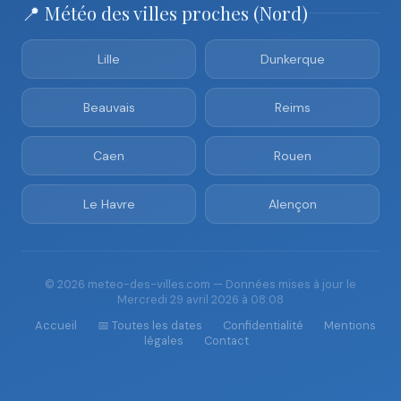
📍 Météo des villes proches (Nord)
Lille
Dunkerque
Beauvais
Reims
Caen
Rouen
Le Havre
Alençon
© 2026 meteo-des-villes.com — Données mises à jour le
Mercredi 29 avril 2026 à 08:08
Accueil
📅 Toutes les dates
Confidentialité
Mentions
légales
Contact