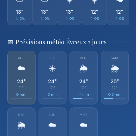
⛅
⛅
☀️
☀️
🌤️
13°
13°
13°
12°
12°
💧 0%
💧 0%
💧 0%
💧 0%
💧 0%
📅 Prévisions météo Évreux 7 jours
AUJ.
JEU.
VEN.
SAM.
☁️
☀️
🌦️
🌦️
24°
24°
24°
25°
11°
10°
10°
12°
0 mm
0 mm
1.1 mm
0.6 mm
DIM.
LUN.
MAR.
🌦️
☁️
☁️