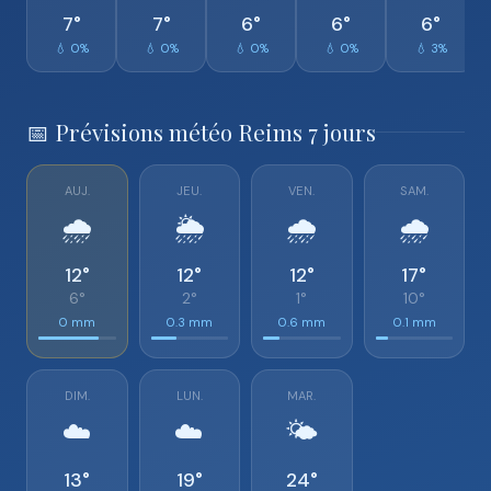
7°
7°
6°
6°
6°
💧 0%
💧 0%
💧 0%
💧 0%
💧 3%
📅 Prévisions météo Reims 7 jours
AUJ.
JEU.
VEN.
SAM.
🌧️
🌦️
🌧️
🌧️
12°
12°
12°
17°
6°
2°
1°
10°
0 mm
0.3 mm
0.6 mm
0.1 mm
DIM.
LUN.
MAR.
☁️
☁️
🌤️
13°
19°
24°