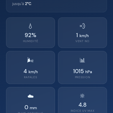
jusqu'à
2°C
.
💧
💨
92
%
1
km/h
HUMIDITÉ
VENT
NO
🌬️
📊
4
1015
km/h
hPa
RAFALES
PRESSION
🔆
☁️
4.8
0
mm
INDICE UV MAX