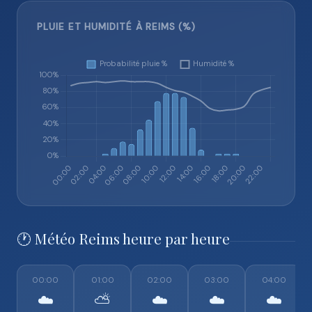
PLUIE ET HUMIDITÉ À REIMS (%)
🕐 Météo Reims heure par heure
00:00
01:00
02:00
03:00
04:00
☁️
⛅
☁️
☁️
☁️