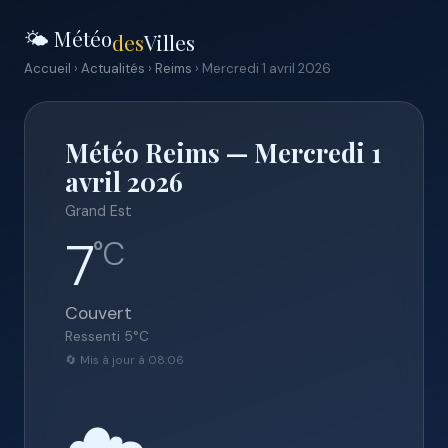
🌤️ Météo
des
Villes
Accueil
›
Actualités
›
Reims
› Mercredi 1 avril 2026
Météo Reims — Mercredi 1
avril 2026
Grand Est
7
°C
Couvert
Ressenti
5
°C
🔄 Mis à jour à 08:06