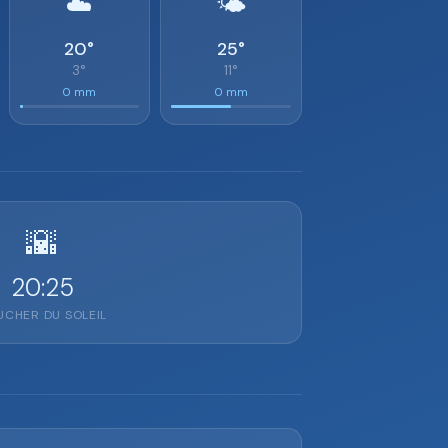
☁️
🌤️
20°
25°
3°
11°
0 mm
0 mm
🌇
20:25
CHER DU SOLEIL