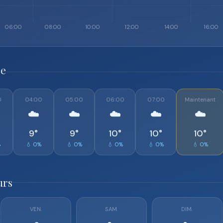
re
0
04:00
05:00
06:00
07:00
Maintenant
☁️
☁️
☁️
☁️
☁️
9°
9°
10°
10°
10°
%
💧 0%
💧 0%
💧 0%
💧 0%
💧 0%
urs
VEN.
SAM.
DIM.