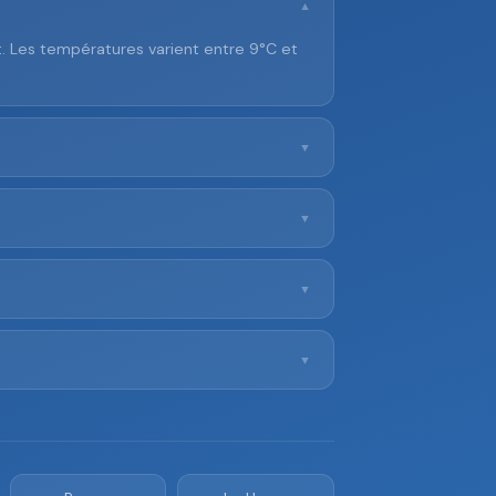
▼
t. Les températures varient entre 9°C et
▼
▼
▼
▼