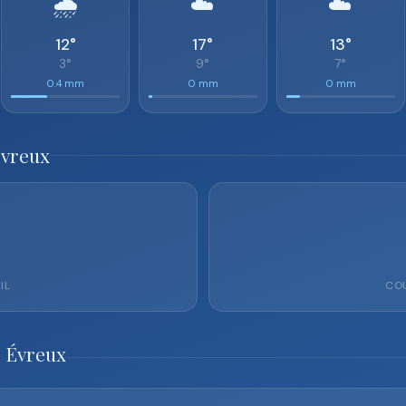
🌧️
☁️
☁️
12°
17°
13°
3°
9°
7°
0.4 mm
0 mm
0 mm
Évreux
IL
COU
o Évreux