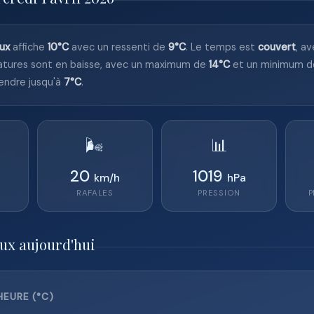
ux
affiche
10°C
avec un ressenti de
9°C
. Le temps est
couvert
, a
tures sont en baisse, avec un maximum de
14°C
et un minimum 
endre jusqu'à
7°C
.
🌬️
📊
20
1019
km/h
hPa
RAFALES
PRESSION
P
ux aujourd'hui
EURE (°C)