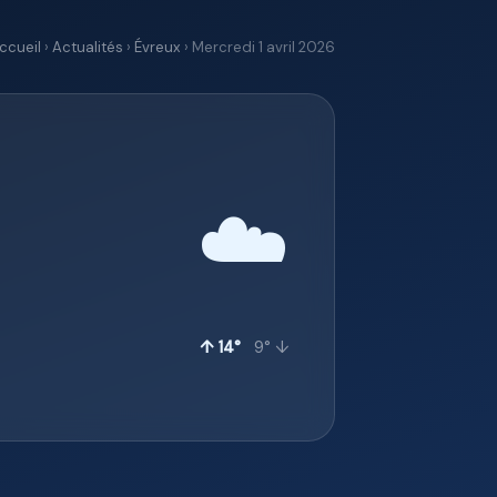
ccueil
›
Actualités
›
Évreux
› Mercredi 1 avril 2026
☁️
↑ 14°
9° ↓