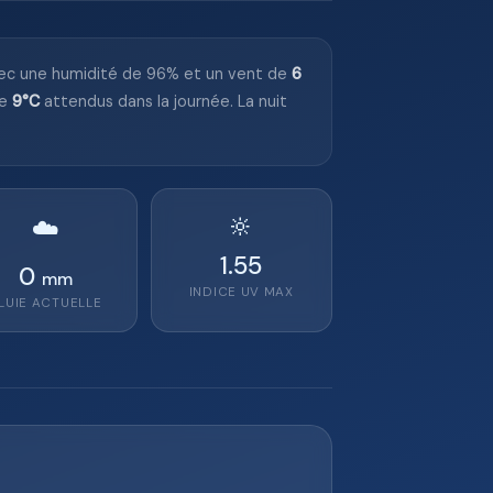
vec une humidité de 96% et un vent de
6
de
9°C
attendus dans la journée. La nuit
🔆
☁️
1.55
0
mm
INDICE UV MAX
LUIE ACTUELLE