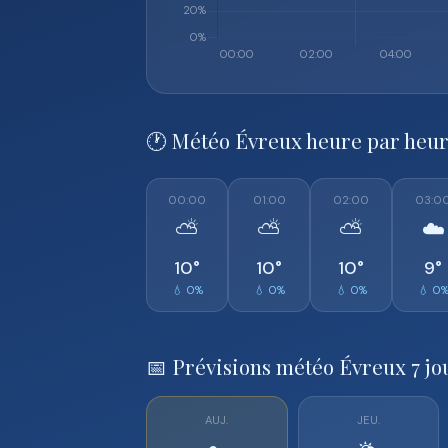
🕐 Météo Évreux heure par heu
00:00
01:00
02:00
03:0
⛅
⛅
⛅
☁️
10°
10°
10°
9°
💧 0%
💧 0%
💧 0%
💧 0
📅 Prévisions météo Évreux 7 jo
AUJ.
JEU.