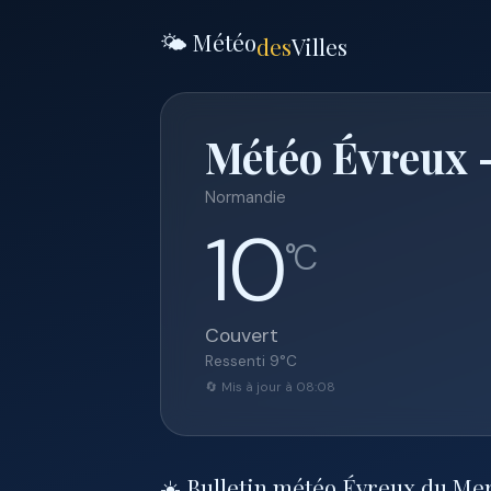
🌤️ Météo
des
Villes
Météo Évreux —
Normandie
10
°C
Couvert
Ressenti
9
°C
🔄 Mis à jour à 08:08
☀️ Bulletin météo Évreux du Mer