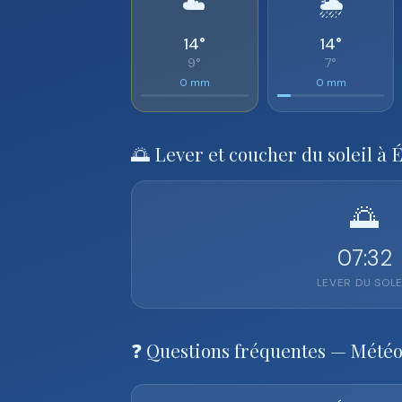
☁️
🌦️
14°
14°
9°
7°
0 mm
0 mm
🌅 Lever et coucher du soleil à 
🌅
07:32
LEVER DU SOLE
❓ Questions fréquentes — Mété