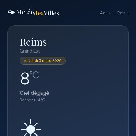
🌤️ Météo
des
Villes
Accueil
› Reims
Reims
Grand Est
📅 Jeudi 5 mars 2026
8
°C
Ciel dégagé
Ressenti
4
°C
☀️