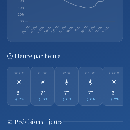
🕐 Heure par heure
00:00
01:00
02:00
03:00
04:00
☀️
☀️
☀️
☀️
☀️
8°
7°
7°
7°
6°
💧 0%
💧 0%
💧 0%
💧 0%
💧 0%
📅 Prévisions 7 jours