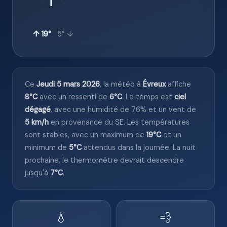
↑ 19°
5° ↓
Ce
Jeudi 5 mars 2026
, la météo à
Évreux
affiche
8°C
avec un ressenti de
6°C
. Le temps est
ciel
dégagé
, avec une humidité de 76% et un vent de
5 km/h
en provenance du SE. Les températures
sont stables, avec un maximum de
19°C
et un
minimum de
5°C
attendus dans la journée. La nuit
prochaine, le thermomètre devrait descendre
jusqu'à
7°C
.
💧
💨