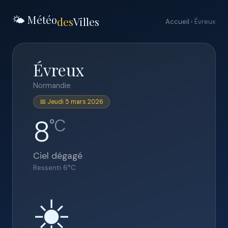
🌤️ Météo
des
Villes
Accueil
› Évreux
Évreux
Normandie
📅 Jeudi 5 mars 2026
8
°C
Ciel dégagé
Ressenti
6
°C
☀️