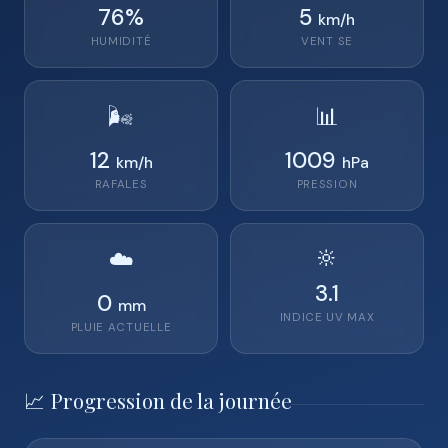
76
%
5
km/h
HUMIDITÉ
VENT
SE
🌬️
📊
12
1009
km/h
hPa
RAFALES
PRESSION
🔆
☁️
3.1
0
mm
INDICE UV MAX
PLUIE ACTUELLE
📈 Progression de la journée