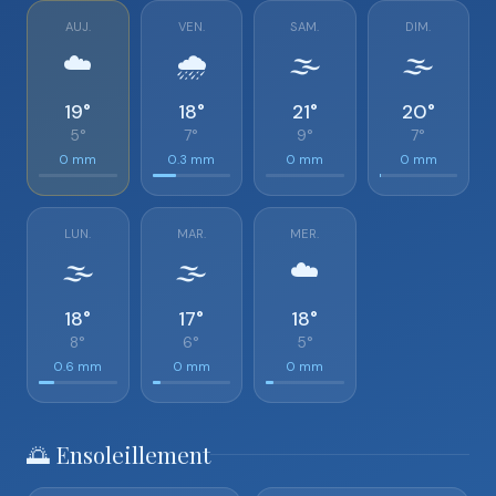
AUJ.
VEN.
SAM.
DIM.
☁️
🌧️
🌫️
🌫️
19°
18°
21°
20°
5°
7°
9°
7°
0 mm
0.3 mm
0 mm
0 mm
LUN.
MAR.
MER.
🌫️
🌫️
☁️
18°
17°
18°
8°
6°
5°
0.6 mm
0 mm
0 mm
🌅 Ensoleillement