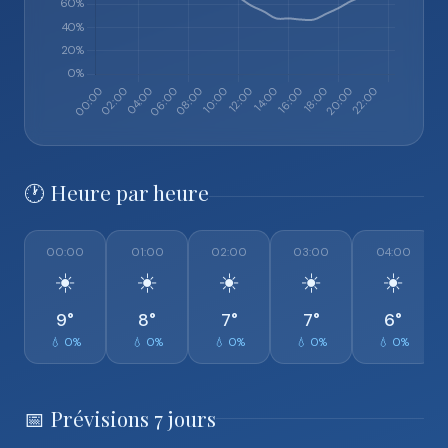
🕐 Heure par heure
00:00
01:00
02:00
03:00
04:00
☀️
☀️
☀️
☀️
☀️
9°
8°
7°
7°
6°
💧 0%
💧 0%
💧 0%
💧 0%
💧 0%
📅 Prévisions 7 jours