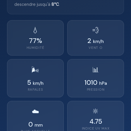
descendre jusqu'à
8°C
.
💧
💨
77
%
2
km/h
HUMIDITÉ
VENT
O
🌬️
📊
5
1010
km/h
hPa
RAFALES
PRESSION
🔆
☁️
4.75
0
mm
INDICE UV MAX