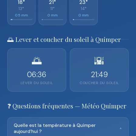
18°
21°
23°
13°
11°
14°
0.5 mm
0 mm
0 mm
🌅 Lever et coucher du soleil à Quimper
🌅
🌇
06:36
21:49
LEVER DU SOLEIL
COUCHER DU SOLEIL
❓ Questions fréquentes — Météo Quimper
Quelle est la température à Quimper
▼
aujourd'hui ?