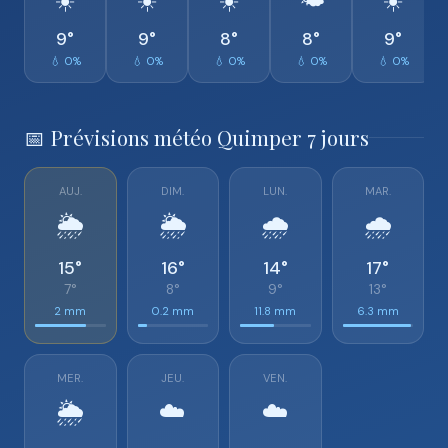
☀️
☀️
☀️
🌤️
☀️
9°
9°
8°
8°
9°
💧 0%
💧 0%
💧 0%
💧 0%
💧 0%
📅 Prévisions météo Quimper 7 jours
AUJ.
DIM.
LUN.
MAR.
🌦️
🌦️
🌧️
🌧️
15°
16°
14°
17°
7°
8°
9°
13°
2 mm
0.2 mm
11.8 mm
6.3 mm
MER.
JEU.
VEN.
🌦️
☁️
☁️