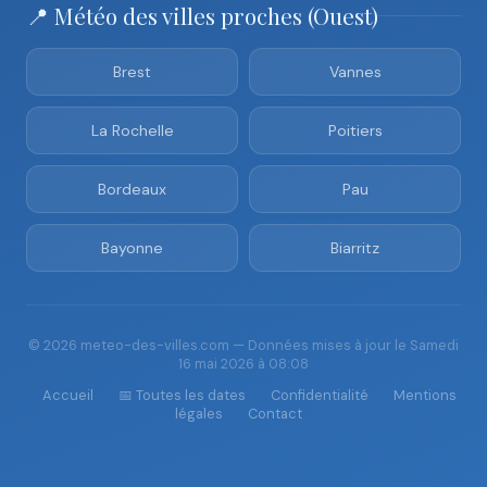
📍 Météo des villes proches (Ouest)
Brest
Vannes
La Rochelle
Poitiers
Bordeaux
Pau
Bayonne
Biarritz
© 2026 meteo-des-villes.com — Données mises à jour le Samedi
16 mai 2026 à 08:08
Accueil
📅 Toutes les dates
Confidentialité
Mentions
légales
Contact