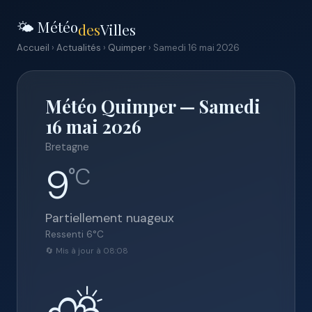
🌤️ Météo
des
Villes
Accueil
›
Actualités
›
Quimper
› Samedi 16 mai 2026
Météo Quimper — Samedi
16 mai 2026
Bretagne
9
°C
Partiellement nuageux
Ressenti
6
°C
🔄 Mis à jour à 08:08