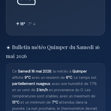
⛅
↑ 15°
7° ↓
☀️ Bulletin météo Quimper du Samedi 16
mai 2026
Ce
Samedi 16 mai 2026
, la météo à
Quimper
affiche
9°C
avec un ressenti de
6°C
. Le temps est
partiellement nuageux
, avec une humidité de 77%
et un vent de
2 km/h
en provenance du O. Les
températures sont stables, avec un maximum de
15°C
et un minimum de
7°C
attendus dans la
journée. La nuit prochaine, le thermomètre devrait