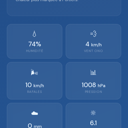
💧
💨
74
%
4
km/h
HUMIDITÉ
VENT
ONO
🌬️
📊
10
1008
km/h
hPa
RAFALES
PRESSION
🔆
☁️
6.1
0
mm