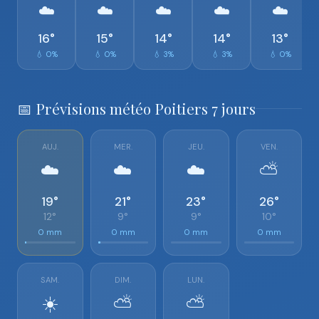
☁️
☁️
☁️
☁️
☁️
16°
15°
14°
14°
13°
💧 0%
💧 0%
💧 3%
💧 3%
💧 0%
📅 Prévisions météo Poitiers 7 jours
AUJ.
MER.
JEU.
VEN.
☁️
☁️
☁️
⛅
19°
21°
23°
26°
12°
9°
9°
10°
0 mm
0 mm
0 mm
0 mm
SAM.
DIM.
LUN.
☀️
⛅
⛅