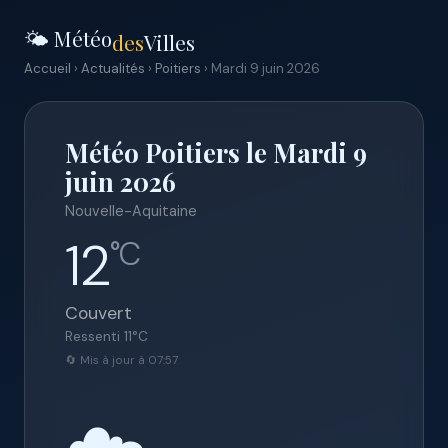
🌤️ Météo
des
Villes
Accueil
›
Actualités
›
Poitiers
› Mardi 9 juin 2026
Météo Poitiers le Mardi 9
juin 2026
Nouvelle-Aquitaine
12
°C
Couvert
Ressenti
11
°C
🔄 Mis à jour à 07:57