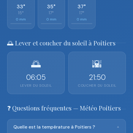
33°
35°
37°
15°
17°
17°
0 mm
0 mm
0 mm
🌅 Lever et coucher du soleil à Poitiers
🌅
🌇
06:05
21:50
LEVER DU SOLEIL
COUCHER DU SOLEIL
❓ Questions fréquentes — Météo Poitiers
Quelle est la température à Poitiers ?
▼