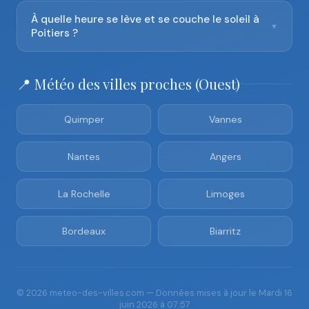
À quelle heure se lève et se couche le soleil à
▼
Poitiers ?
📍 Météo des villes proches (Ouest)
Quimper
Vannes
Nantes
Angers
La Rochelle
Limoges
Bordeaux
Biarritz
© 2026 meteo-des-villes.com — Données mises à jour le Mardi 16
juin 2026 à 07:57