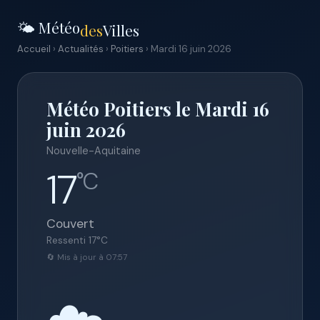
🌤️ Météo
des
Villes
Accueil
›
Actualités
›
Poitiers
› Mardi 16 juin 2026
Météo Poitiers le Mardi 16
juin 2026
Nouvelle-Aquitaine
17
°C
Couvert
Ressenti
17
°C
🔄 Mis à jour à 07:57