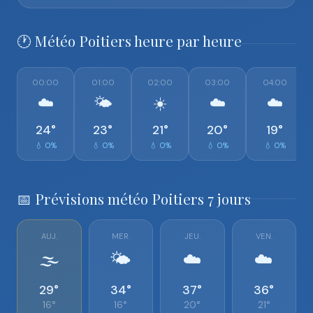
🕐 Météo Poitiers heure par heure
00:00
01:00
02:00
03:00
04:00
☁️
🌤️
☀️
☁️
☁️
24°
23°
21°
20°
19°
💧 0%
💧 0%
💧 0%
💧 0%
💧 0%
📅 Prévisions météo Poitiers 7 jours
AUJ.
MER.
JEU.
VEN.
🌫️
🌤️
☁️
☁️
29°
34°
37°
36°
16°
16°
20°
21°