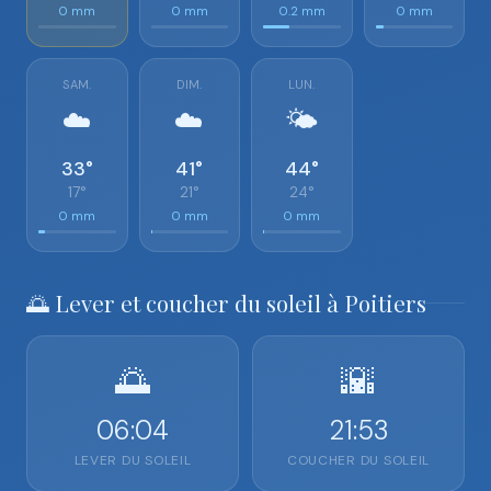
0 mm
0 mm
0.2 mm
0 mm
SAM.
DIM.
LUN.
☁️
☁️
🌤️
33°
41°
44°
17°
21°
24°
0 mm
0 mm
0 mm
🌅 Lever et coucher du soleil à Poitiers
🌅
🌇
06:04
21:53
LEVER DU SOLEIL
COUCHER DU SOLEIL