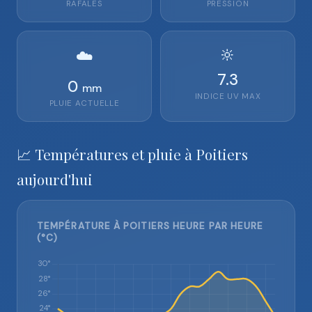
RAFALES
PRESSION
🔆
☁️
7.3
0
mm
INDICE UV MAX
PLUIE ACTUELLE
📈 Températures et pluie à Poitiers
aujourd'hui
TEMPÉRATURE À POITIERS HEURE PAR HEURE
(°C)