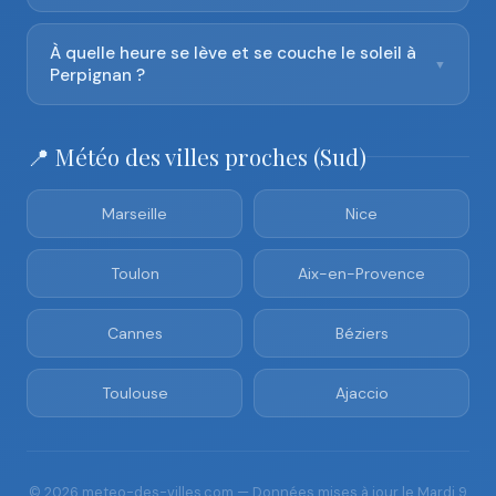
À quelle heure se lève et se couche le soleil à
▼
Perpignan ?
📍 Météo des villes proches (Sud)
Marseille
Nice
Toulon
Aix-en-Provence
Cannes
Béziers
Toulouse
Ajaccio
© 2026 meteo-des-villes.com — Données mises à jour le Mardi 9