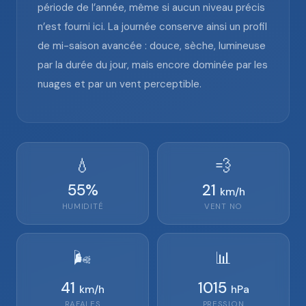
période de l’année, même si aucun niveau précis
n’est fourni ici. La journée conserve ainsi un profil
de mi-saison avancée : douce, sèche, lumineuse
par la durée du jour, mais encore dominée par les
nuages et par un vent perceptible.
💧
💨
55
%
21
km/h
HUMIDITÉ
VENT
NO
🌬️
📊
41
1015
km/h
hPa
RAFALES
PRESSION