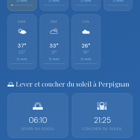
0 mm
0 mm
0 mm
0 mm
SAM.
DIM.
LUN.
🌤️
⛅
☁️
37°
33°
26°
22°
21°
19°
0 mm
0 mm
0 mm
🌅 Lever et coucher du soleil à Perpignan
🌅
🌇
06:10
21:25
LEVER DU SOLEIL
COUCHER DU SOLEIL