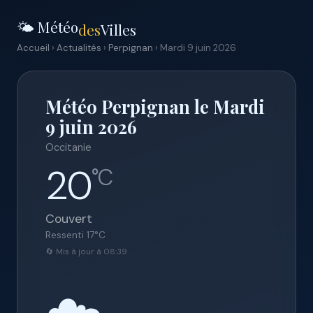
🌤️ Météo
des
Villes
Accueil
›
Actualités
›
Perpignan
› Mardi 9 juin 2026
Météo Perpignan le Mardi
9 juin 2026
Occitanie
20
°C
Couvert
Ressenti
17
°C
🔄 Mis à jour à 08:39