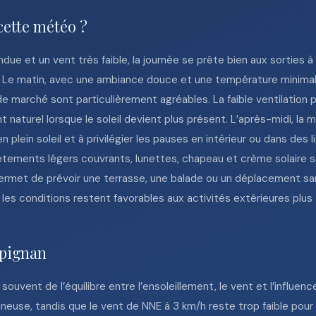
cette météo ?
due et un vent très faible, la journée se prête bien aux sorties à
 Le matin, avec une ambiance douce et une température minimal
és de marché sont particulièrement agréables. La faible ventilatio
nt naturel lorsque le soleil devient plus présent. L’après-midi, l
 en plein soleil et à privilégier les pauses en intérieur ou dans de
êtements légers couvrants, lunettes, chapeau et crème solaire s
 permet de prévoir une terrasse, une balade ou un déplacement s
, les conditions restent favorables aux activités extérieures plus t
rpignan
uvent de l’équilibre entre l’ensoleillement, le vent et l’influence 
euse, tandis que le vent de NNE à 3 km/h reste trop faible pour 