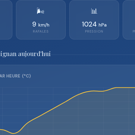
🌬️
📊
9
1024
km/h
hPa
RAFALES
PRESSION
P
pignan aujourd'hui
AR HEURE (°C)