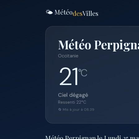
🌤️ Météo
des
Villes
Météo Perpigna
Occitanie
21
°C
Ciel dégagé
Ressenti
22
°C
🔄 Mis à jour à 08:39
Météo Perpignan le Lundi 25 mai 