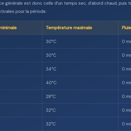
 générale est donc celle d’un temps sec, d’abord chaud, puis tr
ivales pour la période.
minimale
Température maximale
Pluie
30°C
0 m
30°C
0 m
34°C
0 m
40°C
0 m
29°C
0 m
32°C
0 m
32°C
0 m