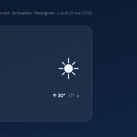
cueil
›
Actualités
›
Perpignan
› Lundi 25 mai 2026
☀️
↑ 30°
17° ↓