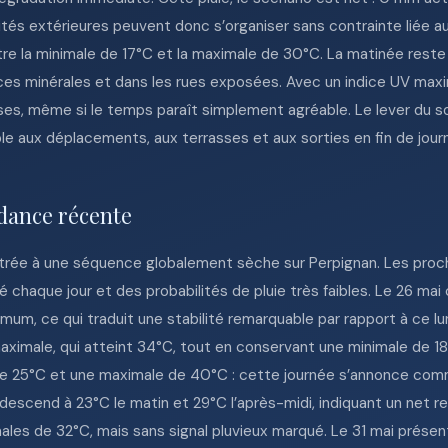
ivités extérieures peuvent donc s’organiser sans contrainte liée 
 la minimale de 17°C et la maximale de 30°C. La matinée reste d
ces minérales et dans les rues exposées. Avec un indice UV maxi
es, même si le temps paraît simplement agréable. Le lever du sole
ble aux déplacements, aux terrasses et aux sorties en fin de jour
dance récente
ntrée à une séquence globalement sèche sur Perpignan. Les proc
chaque jour et des probabilités de pluie très faibles. Le 26 mai
m, ce qui traduit une stabilité remarquable par rapport à ce lu
ximale, qui atteint 34°C, tout en conservant une minimale de 18
de 25°C et une maximale de 40°C : cette journée s’annonce comm
edescend à 23°C le matin et 29°C l’après-midi, indiquant un net r
les de 32°C, mais sans signal pluvieux marqué. Le 31 mai présen