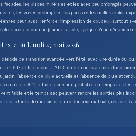
es façades, les places minérales et les axes peu ombragés peuve
’inverse, les zones ombragées, les parcs et les ruelles moins exp
néennes peut aussi renforcer l’impression de douceur, surtout a
e pluie composent une journée stable, typique d’une séquence c
ntexte du Lundi 25 mai 2026
période de transition avancée vers l’été, avec une durée du jour 
eil à 06:17 et le coucher à 21:13 offrent une large amplitude lumin
 jardin, l’absence de pluie actuelle et l’absence de pluie attendue
 maximale de 30°C et une poursuite probable du temps sec les jo
e vent faible et le temps sec peuvent rendre les sorties plus incon
insi des atouts de mi-saison, entre douceur matinale, chaleur d’a