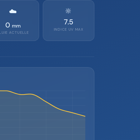
🔆
☁️
7.5
0
mm
INDICE UV MAX
LUIE ACTUELLE