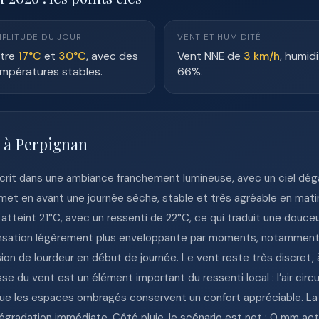
PLITUDE DU JOUR
VENT ET HUMIDITÉ
tre
17°C
et
30°C
, avec des
Vent NNE de
3 km/h
, humid
mpératures stables.
66%.
e à Perpignan
nscrit dans une ambiance franchement lumineuse, avec un ciel dé
met en avant une journée sèche, stable et très agréable en mati
 atteint 21°C, avec un ressenti de 22°C, ce qui traduit une douce
nsation légèrement plus enveloppante par moments, notamment 
ession de lourdeur en début de journée. Le vent reste très discret,
e du vent est un élément important du ressenti local : l’air circ
 que les espaces ombragés conservent un confort appréciable. 
dégradation immédiate. Côté pluie, le scénario est net : 0 mm ac