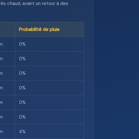
ès chaud, avant un retour à des
Probabilité de pluie
m
0%
m
0%
m
0%
m
0%
m
0%
m
0%
m
4%