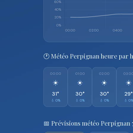
🕐 Météo Perpignan heure par 
00:00
01:00
02:00
03:0
☀️
☀️
☀️
☀️
31°
30°
30°
29°
💧 0%
💧 0%
💧 0%
💧 0
📅 Prévisions météo Perpignan 7