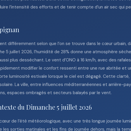
uire l’intensité des efforts et de tenir compte d’un air sec qui 
rpignan
ent différemment selon que l’on se trouve dans le cœur urbain, d
e 5 juillet 2026, l’humidité de 28% donne une atmosphère sèche, 
aussi plus desséchant. Le vent d’ONO à 16 km/h, avec des rafales
 rapidement modifier le confort ressenti entre une rue abritée et 
forte luminosité estivale lorsque le ciel est dégagé. Cette clarté,
solaire. La ville, entre influences méditerranéennes et arrière-p
dins, espaces ombragés et secteurs balayés par le vent.
ntexte du Dimanche 5 juillet 2026
cœur de l’été météorologique, avec une très longue journée lumine
e les sorties matinales et les fins de journée dehors, mais la te