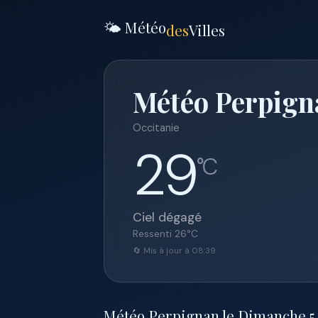
🌤️ Météo
des
Villes
Météo Perpigna
Occitanie
29
°C
Ciel dégagé
Ressenti
26
°C
🔄 Mis à jour à 08:39
Météo Perpignan le Dimanche 5 ju