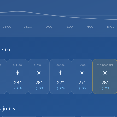
heure
0
04:00
05:00
06:00
07:00
Maintenant
☀️
☀️
☀️
☀️
☀️
28°
28°
27°
27°
28°
%
💧 0%
💧 0%
💧 0%
💧 0%
💧 0%
 jours