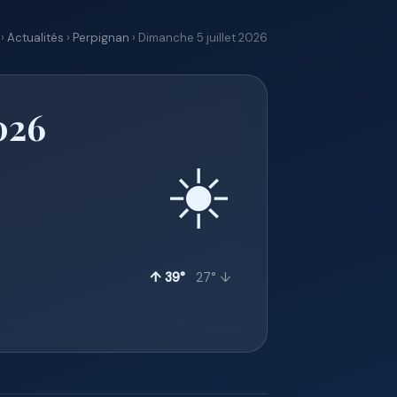
›
Actualités
›
Perpignan
› Dimanche 5 juillet 2026
026
☀️
↑ 39°
27° ↓