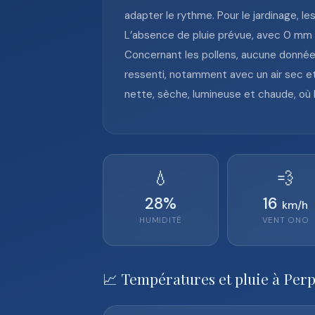
adapter le rythme. Pour le jardinage, le
L’absence de pluie prévue, avec 0 mm et
Concernant les pollens, aucune donnée 
ressenti, notamment avec un air sec et 
nette, sèche, lumineuse et chaude, où l
💧
💨
28
%
16
km/h
HUMIDITÉ
VENT
ONO
📈 Températures et pluie à Per