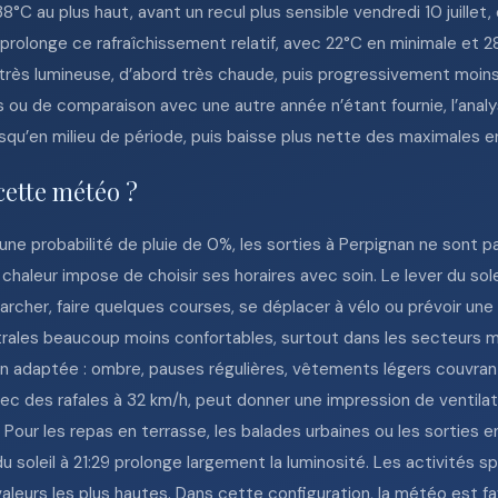
°C au plus haut, avant un recul plus sensible vendredi 10 juillet
et prolonge ce rafraîchissement relatif, avec 22°C en minimale et
 très lumineuse, d’abord très chaude, puis progressivement moin
 ou de comparaison avec une autre année n’étant fournie, l’analys
usqu’en milieu de période, puis baisse plus nette des maximales e
cette météo ?
ne probabilité de pluie de 0%, les sorties à Perpignan ne sont pa
 chaleur impose de choisir ses horaires avec soin. Le lever du sol
rcher, faire quelques courses, se déplacer à vélo ou prévoir une
rales beaucoup moins confortables, surtout dans les secteurs m
adaptée : ombre, pauses régulières, vêtements légers couvrants
ec des rafales à 32 km/h, peut donner une impression de ventilat
 Pour les repas en terrasse, les balades urbaines ou les sorties e
du soleil à 21:29 prolonge largement la luminosité. Les activités
valeurs les plus hautes. Dans cette configuration, la météo est 