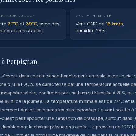
PLITUDE DU JOUR
VENT ET HUMIDITÉ
tre
27°C
et
39°C
, avec des
Vent ONO de
16 km/h
,
mpératures stables.
humidité 28%.
e à Perpignan
6 s’inscrit dans une ambiance franchement estivale, avec un ciel 
he 5 juillet 2026 se caractérise par une température actuelle de
tmosphère sèche, confirmée par une humidité limitée à 28%, qui re
 au fil de la journée. La température minimale est de 27°C et la 
notamment durant les heures les plus exposées. Le vent souffle 
rd-ouest peut apporter une sensation de brassage, surtout dans 
er durablement la chaleur prévue en journée. La pression de 1017
est de 0 mm et la probabilité maximale de pluie dans la journée re