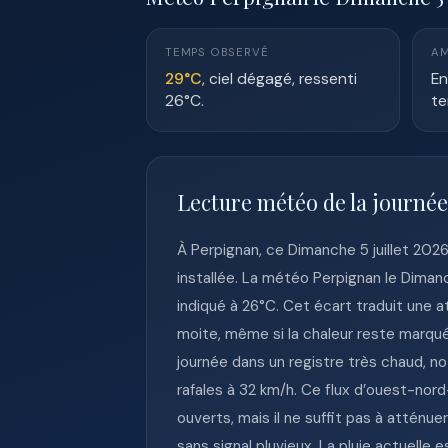
TEMPS OBSERVÉ
AM
29°C
, ciel dégagé, ressenti
En
26°C.
te
Lecture météo de la journé
À Perpignan, ce Dimanche 5 juillet 202
installée. La météo Perpignan le Dimanc
indiqué à 26°C. Cet écart traduit une a
moite, même si la chaleur reste marquée
journée dans un registre très chaud, 
rafales à 32 km/h. Ce flux d’ouest-no
ouverts, mais il ne suffit pas à atténu
sans signal pluvieux. La pluie actuelle 