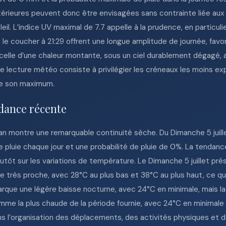
térieures peuvent donc être envisagées sans contrainte liée aux
eil. L’indice UV maximal de 7.7 appelle à la prudence, en particuli
t le coucher à 21:29 offrent une longue amplitude de journée, favo
t celle d’une chaleur montante, sous un ciel durablement dégagé,
e lecture météo consiste à privilégier les créneaux les moins exp
de son maximum.
dance récente
 montre une remarquable continuité sèche. Du Dimanche 5 juillet 
pluie chaque jour et une probabilité de pluie de 0%. La tendanc
tôt sur les variations de température. Le Dimanche 5 juillet pr
ste très proche, avec 28°C au plus bas et 38°C au plus haut, ce q
 marque une légère baisse nocturne, avec 24°C en minimale, mais 
comme la plus chaude de la période fournie, avec 24°C en minima
ns l’organisation des déplacements, des activités physiques et de