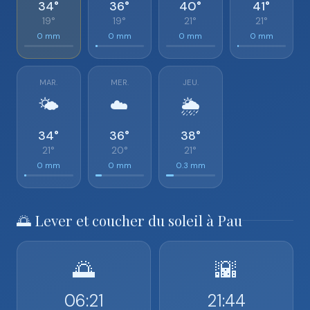
34°
36°
40°
41°
19°
19°
21°
21°
0 mm
0 mm
0 mm
0 mm
MAR.
MER.
JEU.
🌤️
☁️
🌦️
34°
36°
38°
21°
20°
21°
0 mm
0 mm
0.3 mm
🌅 Lever et coucher du soleil à Pau
🌅
🌇
06:21
21:44