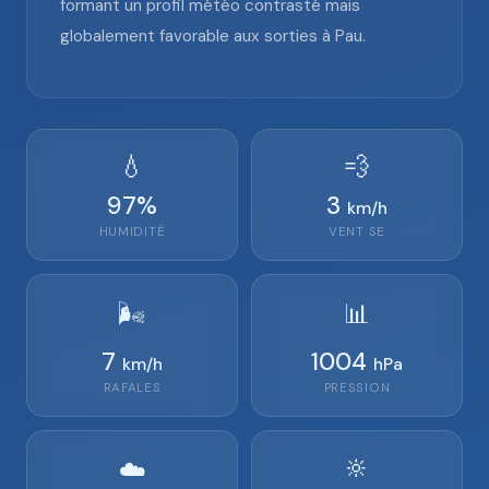
formant un profil météo contrasté mais
globalement favorable aux sorties à Pau.
💧
💨
97
%
3
km/h
HUMIDITÉ
VENT
SE
🌬️
📊
7
1004
km/h
hPa
RAFALES
PRESSION
🔆
☁️