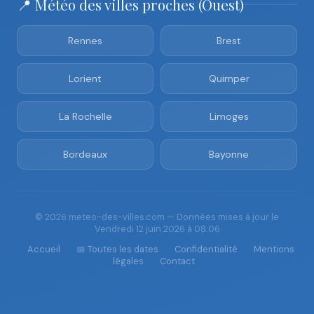
📍 Météo des villes proches (Ouest)
Rennes
Brest
Lorient
Quimper
La Rochelle
Limoges
Bordeaux
Bayonne
© 2026 meteo-des-villes.com — Données mises à jour le
Vendredi 12 juin 2026 à 08:06
Accueil
📅 Toutes les dates
Confidentialité
Mentions
légales
Contact