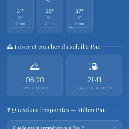
31°
35°
37°
16°
16°
18°
0 mm
0 mm
0 mm
🌅 Lever et coucher du soleil à Pau
🌅
🌇
06:20
21:41
LEVER DU SOLEIL
COUCHER DU SOLEIL
❓ Questions fréquentes — Météo Pau
Quelle est la température à Pau ?
▼