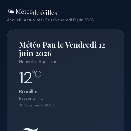
🌤️ Météo
des
Villes
Accueil
›
Actualités
›
Pau
› Vendredi 12 juin 2026
Météo Pau le Vendredi 12
juin 2026
Nouvelle-Aquitaine
12
°C
Brouillard
Ressenti
11
°C
🔄 Mis à jour à 08:06