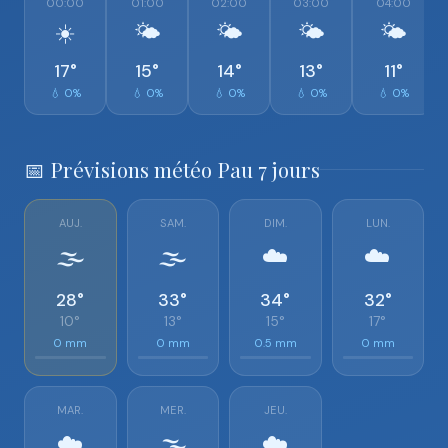
00:00
01:00
02:00
03:00
04:00
☀️
🌤️
🌤️
🌤️
🌤️
17°
15°
14°
13°
11°
💧 0%
💧 0%
💧 0%
💧 0%
💧 0%
📅 Prévisions météo Pau 7 jours
AUJ.
SAM.
DIM.
LUN.
🌫️
🌫️
☁️
☁️
28°
33°
34°
32°
10°
13°
15°
17°
0 mm
0 mm
0.5 mm
0 mm
MAR.
MER.
JEU.
☁️
🌫️
☁️