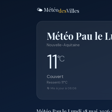
🌤️ Météo
des
Villes
Météo Pau le L
Nouvelle-Aquitaine
11
°C
Couvert
Ressenti
11
°C
🔄 Mis à jour à 08:06
Météo Pau le Lundi 18 mai 2026 : 