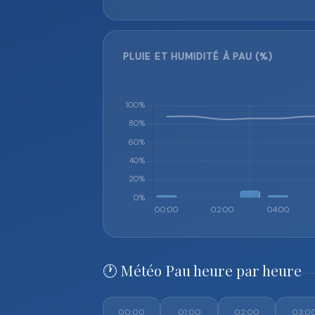
PLUIE ET HUMIDITÉ À PAU (%)
🕐 Météo Pau heure par heure
00:00
01:00
02:00
03:0