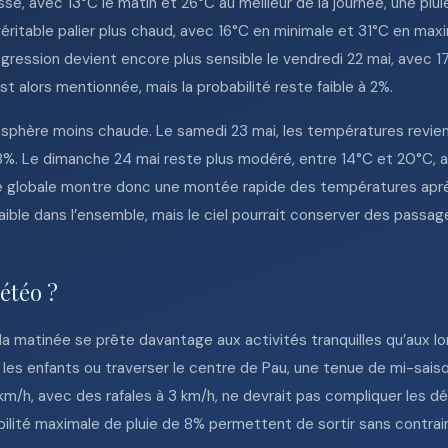
se, avec 13°C le matin et 26°C au meilleur de la journée, une plu
véritable palier plus chaud, avec 16°C en minimale et 31°C en ma
gression devient encore plus sensible le vendredi 22 mai, avec 1
st alors mentionnée, mais la probabilité reste faible à 2%.
phère moins chaude. Le samedi 23 mai, les températures revien
e 8%. Le dimanche 24 mai reste plus modéré, entre 14°C et 20°C,
e globale montre donc une montée rapide des températures après le
aible dans l’ensemble, mais le ciel pourrait conserver des passa
étéo ?
 la matinée se prête davantage aux activités tranquilles qu’aux 
les enfants ou traverser le centre de Pau, une tenue de mi-saison
m/h, avec des rafales à 3 km/h, ne devrait pas compliquer les d
bilité maximale de pluie de 8% permettent de sortir sans contrai