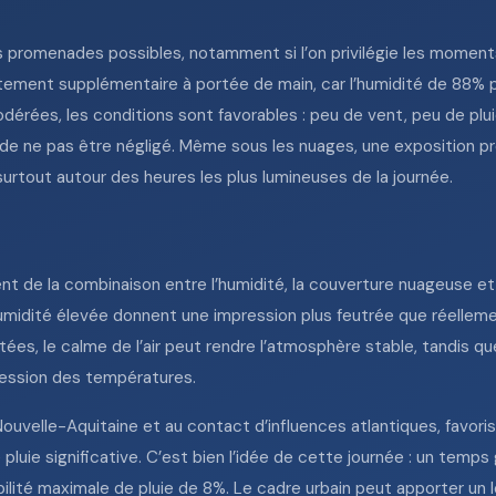
es promenades possibles, notamment si l’on privilégie les moment
tement supplémentaire à portée de main, car l’humidité de 88% p
odérées, les conditions sont favorables : peu de vent, peu de plui
 ne pas être négligé. Même sous les nuages, une exposition pro
surtout autour des heures les plus lumineuses de la journée.
t de la combinaison entre l’humidité, la couverture nuageuse et 
’humidité élevée donnent une impression plus feutrée que réelleme
itées, le calme de l’air peut rendre l’atmosphère stable, tandis
ogression des températures.
 Nouvelle-Aquitaine et au contact d’influences atlantiques, favori
 pluie significative. C’est bien l’idée de cette journée : un temp
lité maximale de pluie de 8%. Le cadre urbain peut apporter un