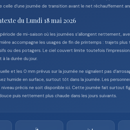
e celle d’une journée de transition avant le net réchauffement a
ntexte du Lundi 18 mai 2026
 période de mi-saison où les journées s’allongent nettement, avec
umière accompagne les usages de fin de printemps : trajets plus ta
ifs ou des potagers. Le ciel couvert limite toutefois l’impression
 à la durée du jour.
ctuelle et les 0 mm prévus sur la journée ne signalent pas d’arros
z humide en surface, surtout tôt dans la journée. Les personnes
 niveau précis ne soit disponible ici. Cette journée fait surtout fi
douce puis nettement plus chaude dans les jours suivants.