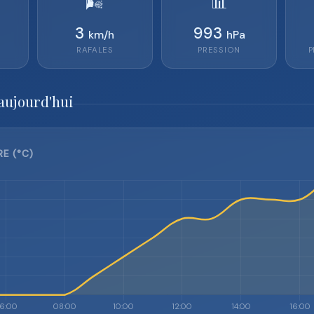
🌬️
📊
3
993
km/h
hPa
RAFALES
PRESSION
P
aujourd'hui
E (°C)