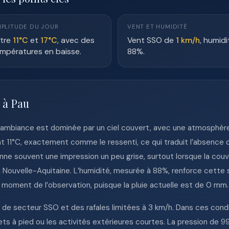
PLITUDE DU JOUR
VENT ET HUMIDITÉ
tre
11°C
et
17°C
, avec des
Vent SSO de
1 km/h
, humidi
mpératures en baisse.
88%.
 à Pau
l’ambiance est dominée par un ciel couvert, avec une atmosphère
nt 11°C, exactement comme le ressenti, ce qui traduit l’absence 
ne souvent une impression un peu grise, surtout lorsque la couv
e la Nouvelle-Aquitaine. L’humidité, mesurée à 88%, renforce cette
moment de l’observation, puisque la pluie actuelle est de 0 mm.
h de secteur SSO et des rafales limitées à 3 km/h. Dans ces condi
ets à pied ou les activités extérieures courtes. La pression de