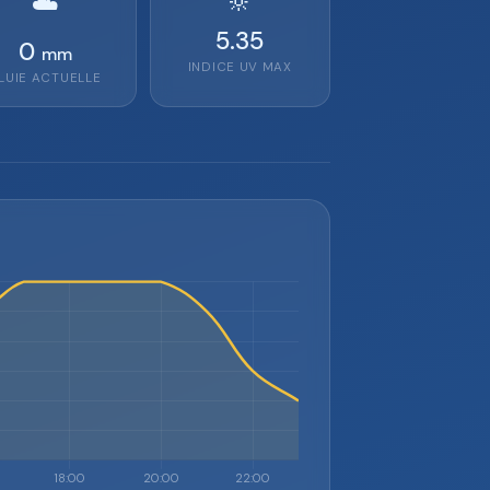
🔆
☁️
5.35
0
mm
INDICE UV MAX
LUIE ACTUELLE