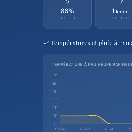
💧
💨
88
%
1
km/h
HUMIDITÉ
VENT
SSO
📈 Températures et pluie à Pau 
TEMPÉRATURE À PAU HEURE PAR HEUR