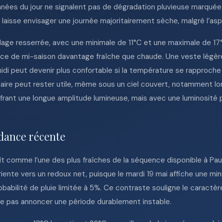
nées du jour ne signalent pas de dégradation pluvieuse marquée.
 laisse envisager une journée majoritairement sèche, malgré l’asp
age resserrée, avec une minimale de 11°C et une maximale de 17°
ce de mi-saison davantage fraîche que chaude. Une veste légèr
midi peut devenir plus confortable si la température se rapproche
laire peut rester utile, même sous un ciel couvert, notamment lor
offrant une longue amplitude lumineuse, mais avec une luminosit
dance récente
t comme l’une des plus fraîches de la séquence disponible à Pau,
riente vers un redoux net, puisque le mardi 19 mai affiche une m
abilité de pluie limitée à 5%. Ce contraste souligne le caractère t
e pas annoncer une période durablement instable.