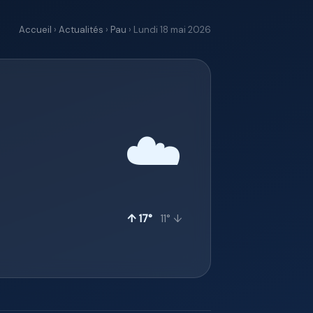
Accueil
›
Actualités
›
Pau
› Lundi 18 mai 2026
☁️
↑ 17°
11° ↓