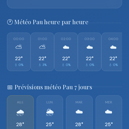
🕐 Météo Pau heure par heure
00:00
01:00
02:00
03:00
04:00
⛅
⛅
☁️
☁️
☁️
22°
22°
22°
22°
22°
💧 0%
💧 3%
💧 0%
💧 0%
💧 0%
📅 Prévisions météo Pau 7 jours
AUJ.
LUN.
MAR.
MER.
🌧️
🌦️
☁️
☁️
28°
25°
28°
25°