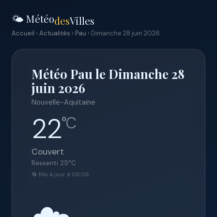
🌤️ Météo
des
Villes
Accueil
›
Actualités
›
Pau
› Dimanche 28 juin 2026
Météo Pau le Dimanche 28
juin 2026
Nouvelle-Aquitaine
22
°C
Couvert
Ressenti
25
°C
🔄 Mis à jour à 08:06