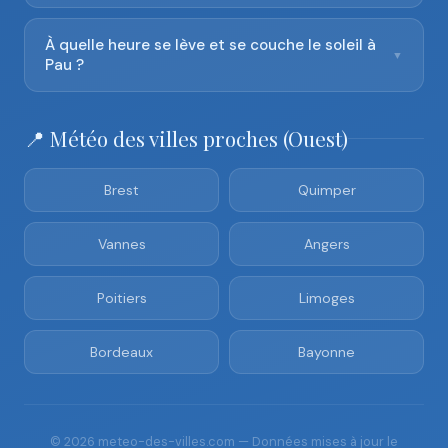
À quelle heure se lève et se couche le soleil à
▼
Pau ?
📍 Météo des villes proches (Ouest)
Brest
Quimper
Vannes
Angers
Poitiers
Limoges
Bordeaux
Bayonne
© 2026 meteo-des-villes.com — Données mises à jour le