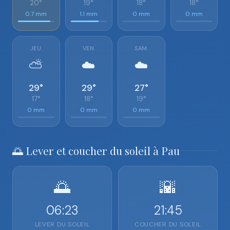
20°
19°
18°
18°
0.7 mm
1.1 mm
0 mm
0 mm
JEU.
VEN.
SAM.
⛅
☁️
☁️
29°
29°
27°
17°
18°
19°
0 mm
0 mm
0 mm
🌅 Lever et coucher du soleil à Pau
🌅
🌇
06:23
21:45
LEVER DU SOLEIL
COUCHER DU SOLEIL