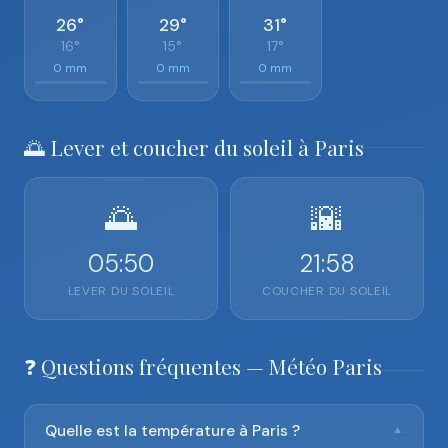
26°
29°
31°
16°
15°
17°
0 mm
0 mm
0 mm
🌅 Lever et coucher du soleil à Paris
🌅
🌇
05:50
21:58
LEVER DU SOLEIL
COUCHER DU SOLEIL
❓ Questions fréquentes — Météo Paris
Quelle est la température à Paris ?
▼