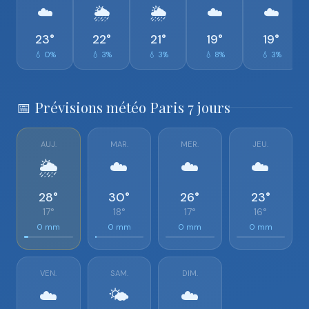
☁️
🌦️
🌦️
☁️
☁️
23°
22°
21°
19°
19°
💧 0%
💧 3%
💧 3%
💧 8%
💧 3%
📅 Prévisions météo Paris 7 jours
AUJ.
MAR.
MER.
JEU.
🌦️
☁️
☁️
☁️
28°
30°
26°
23°
17°
18°
17°
16°
0 mm
0 mm
0 mm
0 mm
VEN.
SAM.
DIM.
☁️
🌤️
☁️