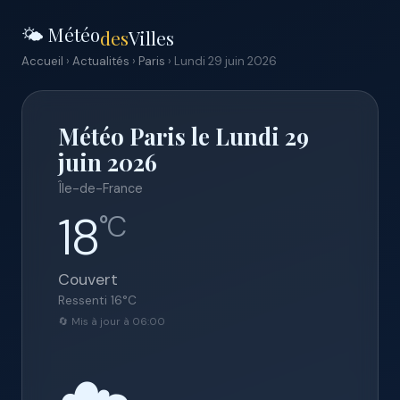
🌤️ Météo
des
Villes
Accueil
›
Actualités
›
Paris
› Lundi 29 juin 2026
Météo Paris le Lundi 29
juin 2026
Île-de-France
18
°C
Couvert
Ressenti
16
°C
🔄 Mis à jour à 06:00