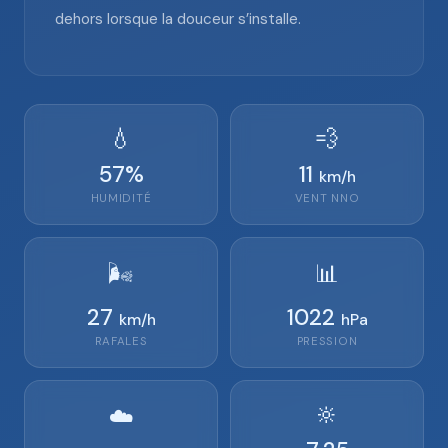
dehors lorsque la douceur s’installe.
💧
💨
57
%
11
km/h
HUMIDITÉ
VENT
NNO
🌬️
📊
27
1022
km/h
hPa
RAFALES
PRESSION
🔆
☁️