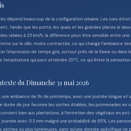
is
étéo dépend beaucoup de la configuration urbaine. Les rues étroi
nt, tandis que les ponts, les quais et les grandes places le laiss
es rafales à 23 km/h, la différence peut être sensible entre un
iforme sur la ville, moins contrastée, ce qui change l’ambiance 
cer l’impression de temps gris, surtout près de la Seine ou dans
 température qui peut atteindre 25°C, ce qui limite la sensation
ontexte du Dimanche 31 mai 2026
 une ambiance de fin de printemps, avec une journée longue et u
 durée de jour favorise les sorties étalées, les promenades en so
convient bien aux plantations, à l’entretien des végétaux en pot 
 la journée avec 0.3 mm malgré une probabilité de 65%. Les perso
us sèches ou plus lumineuses, sans qu’une donnée spécifique ne p