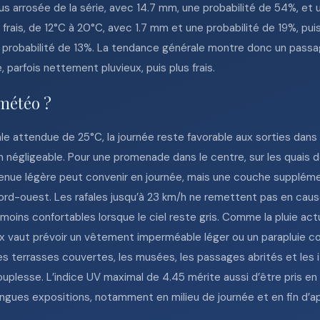
us arrosée de la série, avec 14.7 mm, une probabilité de 54%, e
frais, de 12°C à 20°C, avec 1.7 mm et une probabilité de 19%, p
robabilité de 13%. La tendance générale montre donc un passag
 parfois nettement pluvieux, puis plus frais.
 météo ?
e attendue de 25°C, la journée reste favorable aux sorties dans
on négligeable. Pour une promenade dans le centre, sur les quais d
enue légère peut convenir en journée, mais une couche supplémen
d-ouest. Les rafales jusqu’à 23 km/h ne remettent pas en cause 
oins confortables lorsque le ciel reste gris. Comme la pluie ac
ux vaut prévoir un vêtement imperméable léger ou un parapluie c
s terrasses couvertes, les musées, les passages abrités et les it
ouplesse. L’indice UV maximal de 4.45 mérite aussi d’être pris 
ngues expositions, notamment en milieu de journée et en fin d’apr