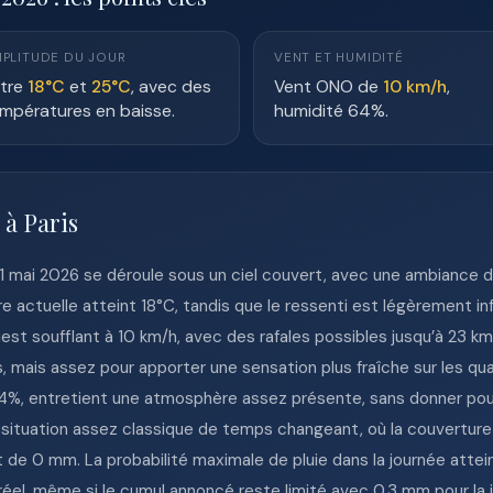
PLITUDE DU JOUR
VENT ET HUMIDITÉ
tre
18°C
et
25°C
, avec des
Vent ONO de
10 km/h
,
mpératures en baisse.
humidité 64%.
 à Paris
31 mai 2026 se déroule sous un ciel couvert, avec une ambiance 
e actuelle atteint 18°C, tandis que le ressenti est légèrement inf
st soufflant à 10 km/h, avec des rafales possibles jusqu’à 23 km
es, mais assez pour apporter une sensation plus fraîche sur les qu
4%, entretient une atmosphère assez présente, sans donner pour
situation assez classique de temps changeant, où la couverture
t de 0 mm. La probabilité maximale de pluie dans la journée attein
éel, même si le cumul annoncé reste limité avec 0.3 mm pour la 