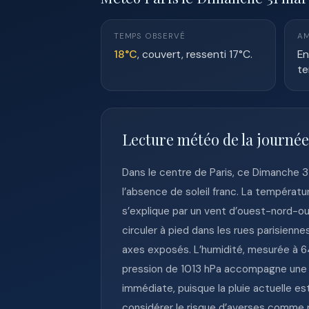
TEMPS OBSERVÉ
AM
18°C
, couvert, ressenti 17°C.
En
te
Lecture météo de la journée
Dans le centre de Paris, ce Dimanche 
l’absence de soleil franc. La températur
s’explique par un vent d’ouest-nord-oue
circuler à pied dans les rues parisienn
axes exposés. L’humidité, mesurée à 6
pression de 1013 hPa accompagne une 
immédiate, puisque la pluie actuelle es
considérer le risque d’averses comme r