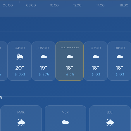
0
04:00
05:00
Maintenant
07:00
08:00
🌦️
☁️
☁️
☁️
☁️
20°
19°
18°
18°
18°
%
💧 65%
💧 23%
💧 3%
💧 0%
💧 0%
s
MAR.
MER.
JEU.
🌦️
☁️
🌦️