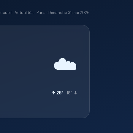
ccueil
›
Actualités
›
Paris
› Dimanche 31 mai 2026
☁️
↑ 25°
18° ↓