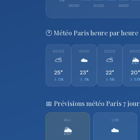
🕐 Météo Paris heure par heure
00:00
01:00
02:00
03:0
⛅
☁️
⛅
🌦️
25°
23°
22°
20°
💧 0%
💧 3%
💧 5%
💧 53
📅 Prévisions météo Paris 7 jour
AUJ.
LUN.
🌦️
☁️