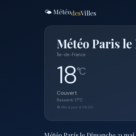
🌤️ Météo
des
Villes
Météo Paris le
Île-de-France
18
°C
Couvert
Ressenti
17
°C
🔄 Mis à jour à 06:00
Météo Paris le Dimanche 31 mai 2