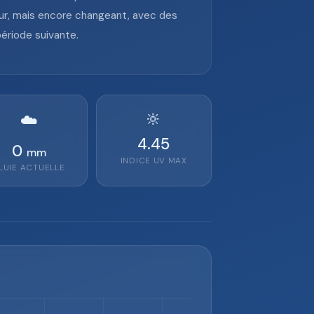
eur, mais encore changeant, avec des
période suivante.
🔆
☁️
4.45
0
mm
INDICE UV MAX
LUIE ACTUELLE