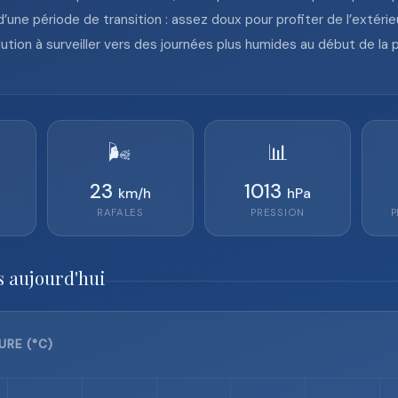
une période de transition : assez doux pour profiter de l’extéri
ution à surveiller vers des journées plus humides au début de la 
🌬️
📊
23
1013
km/h
hPa
RAFALES
PRESSION
P
s aujourd'hui
URE (°C)