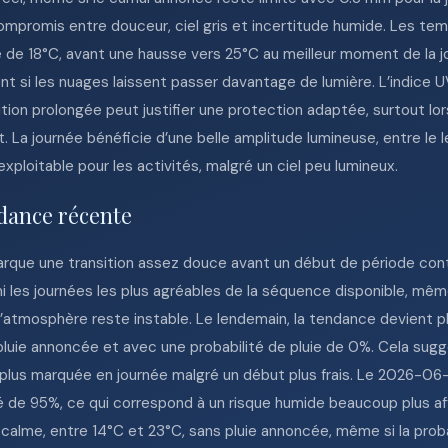
ompromis entre douceur, ciel gris et incertitude humide. Les te
 de 18°C, avant une hausse vers 25°C au meilleur moment de la 
nt si les nuages laissent passer davantage de lumière. L’indice 
on prolongée peut justifier une protection adaptée, surtout lors
a journée bénéficie d’une belle amplitude lumineuse, entre le le
exploitable pour les activités, malgré un ciel peu lumineux.
dance récente
rque une transition assez douce avant un début de période contr
i les journées les plus agréables de la séquence disponible, même 
l’atmosphère reste instable. Le lendemain, la tendance devient p
 pluie annoncée et avec une probabilité de pluie de 0%. Cela su
 plus marquée en journée malgré un début plus frais. Le 2026-06
té de 95%, ce qui correspond à un risque humide beaucoup plus af
calme, entre 14°C et 23°C, sans pluie annoncée, même si la proba