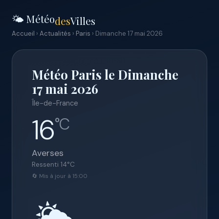
🌤️ Météo
des
Villes
Accueil
›
Actualités
›
Paris
› Dimanche 17 mai 2026
Météo Paris le Dimanche
17 mai 2026
Île-de-France
16
°C
Averses
Ressenti
14
°C
🔄 Mis à jour à 15:00