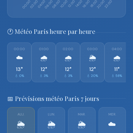
🕐 Météo Paris heure par heure
00:00
01:00
02:00
03:00
04:00
☁️
🌧️
🌧️
🌦️
🌧️
13°
12°
12°
12°
11°
💧 0%
💧 3%
💧 3%
💧 20%
💧 58%
📅 Prévisions météo Paris 7 jours
AUJ.
LUN.
MAR.
MER.
🌦️
🌦️
🌦️
☁️