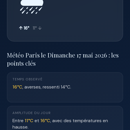
🌦️
↑ 16°
11° ↓
Météo Paris le Dimanche 17 mai 2026 : les
points clés
TEMPS OBSERVÉ
16°C
, averses, ressenti 14°C.
AMPLITUDE DU JOUR
Entre
11°C
et
16°C
, avec des températures en
hausse.