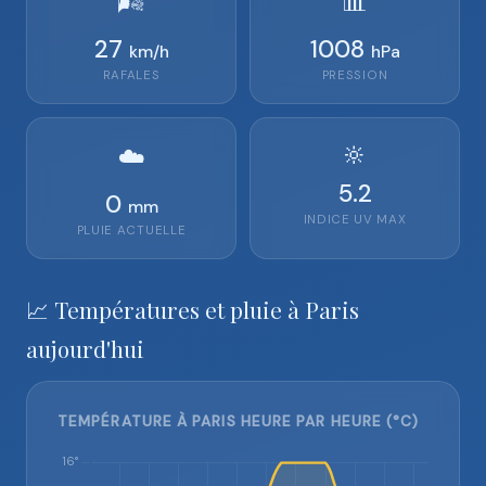
🌬️
📊
27
1008
km/h
hPa
RAFALES
PRESSION
🔆
☁️
5.2
0
mm
INDICE UV MAX
PLUIE ACTUELLE
📈 Températures et pluie à Paris
aujourd'hui
TEMPÉRATURE À PARIS HEURE PAR HEURE (°C)