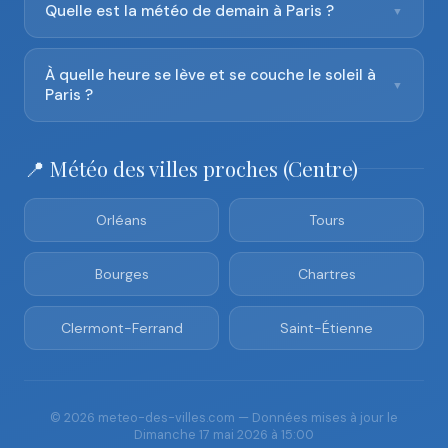
Quelle est la météo de demain à Paris ?
▼
À quelle heure se lève et se couche le soleil à
▼
Paris ?
📍 Météo des villes proches (Centre)
Orléans
Tours
Bourges
Chartres
Clermont-Ferrand
Saint-Étienne
© 2026 meteo-des-villes.com — Données mises à jour le
Dimanche 17 mai 2026 à 15:00