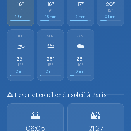
16°
16°
17°
20°
11°
9°
11°
12°
9.8 mm
1.8 mm
3 mm
0.1 mm
JEU.
VEN.
SAM.
🌫️
⛅
☁️
25°
26°
26°
12°
15°
16°
0 mm
0 mm
0 mm
🌅 Lever et coucher du soleil à Paris
🌅
🌇
06:05
21:27