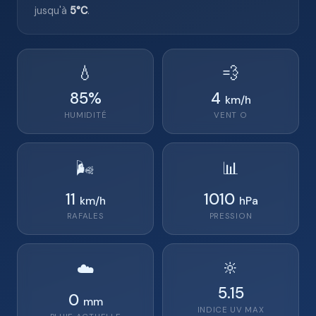
jusqu'à
5°C
.
💧
💨
85
%
4
km/h
HUMIDITÉ
VENT
O
🌬️
📊
11
1010
km/h
hPa
RAFALES
PRESSION
🔆
☁️
5.15
0
mm
INDICE UV MAX