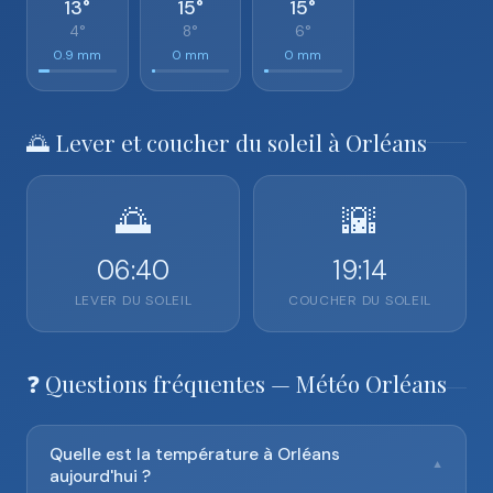
13°
15°
15°
4°
8°
6°
0.9 mm
0 mm
0 mm
🌅 Lever et coucher du soleil à Orléans
🌅
🌇
06:40
19:14
LEVER DU SOLEIL
COUCHER DU SOLEIL
❓ Questions fréquentes — Météo Orléans
Quelle est la température à Orléans
▼
aujourd'hui ?