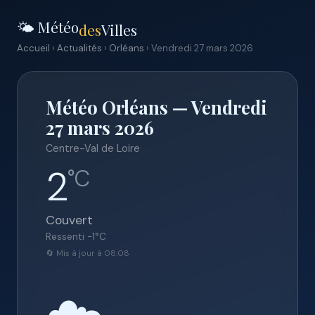
🌤️ Météo
des
Villes
Accueil
›
Actualités
›
Orléans
› Vendredi 27 mars 2026
Météo Orléans — Vendredi
27 mars 2026
Centre-Val de Loire
2
°C
Couvert
Ressenti
-1
°C
🔄 Mis à jour à 08:08