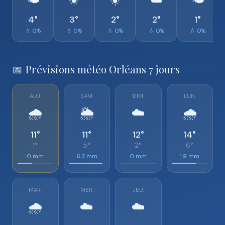
🌤️
☀️
☀️
☁️
🌤️
4°
3°
2°
2°
1°
💧 0%
💧 0%
💧 0%
💧 0%
💧 0%
📅 Prévisions météo Orléans 7 jours
AUJ.
SAM.
DIM.
LUN.
🌧️
🌦️
☁️
🌧️
11°
11°
12°
14°
1°
5°
2°
6°
0 mm
6.3 mm
0 mm
1.9 mm
MAR.
MER.
JEU.
🌧️
☁️
☁️