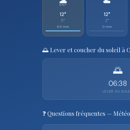
🌧️
☁️
12°
12°
5°
2°
6.5 mm
0 mm
🌅 Lever et coucher du soleil à 
🌅
06:38
LEVER DU SOLE
❓ Questions fréquentes — Météo