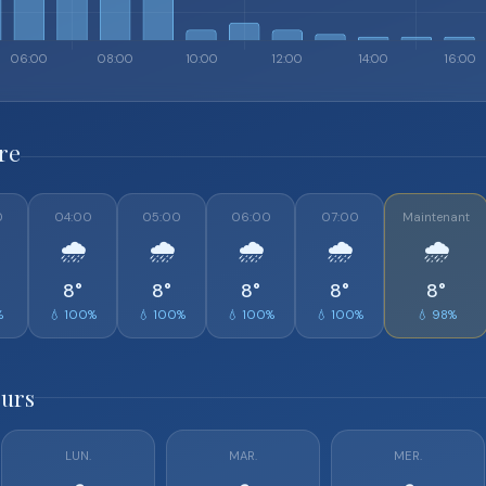
re
0
04:00
05:00
06:00
07:00
Maintenant
🌧️
🌧️
🌧️
🌧️
🌧️
8°
8°
8°
8°
8°
%
💧 100%
💧 100%
💧 100%
💧 100%
💧 98%
ours
LUN.
MAR.
MER.