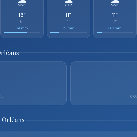
🌧️
🌧️
🌧️
13°
11°
11°
6°
4°
7°
1.4 mm
2.1 mm
0.3 mm
Orléans
IL
COU
 Orléans