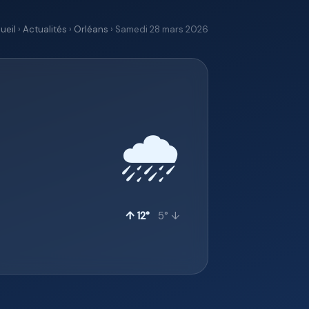
ueil
›
Actualités
›
Orléans
› Samedi 28 mars 2026
🌧️
↑ 12°
5° ↓