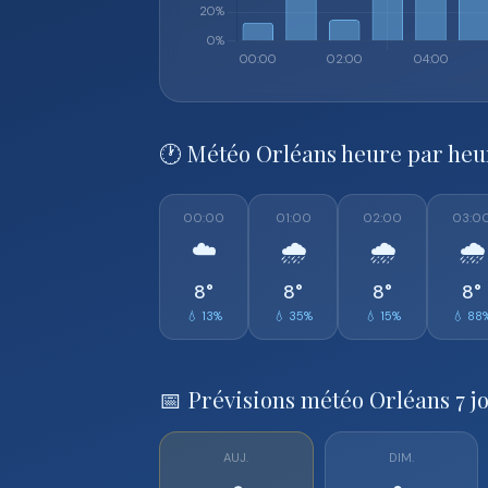
🕐 Météo Orléans heure par heu
00:00
01:00
02:00
03:0
☁️
🌧️
🌧️
🌧️
8°
8°
8°
8°
💧 13%
💧 35%
💧 15%
💧 88
📅 Prévisions météo Orléans 7 j
AUJ.
DIM.