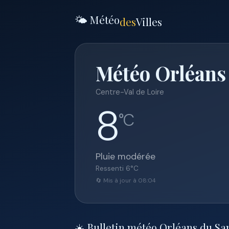
🌤️ Météo
des
Villes
Météo Orléans
Centre-Val de Loire
8
°C
Pluie modérée
Ressenti
6
°C
🔄 Mis à jour à 08:04
☀️ Bulletin météo Orléans du S