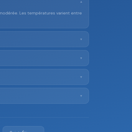
▼
 modérée. Les températures varient entre
▼
▼
▼
▼