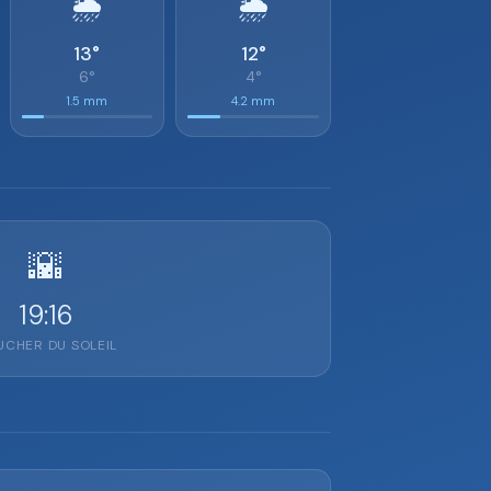
🌦️
🌦️
13°
12°
6°
4°
1.5 mm
4.2 mm
🌇
19:16
CHER DU SOLEIL