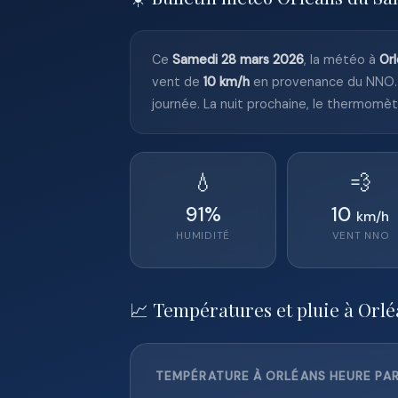
Ce
Samedi 28 mars 2026
, la météo à
Or
vent de
10 km/h
en provenance du NNO. 
journée. La nuit prochaine, le thermomè
💧
💨
91
%
10
km/h
HUMIDITÉ
VENT
NNO
📈 Températures et pluie à Orlé
TEMPÉRATURE À ORLÉANS HEURE PAR