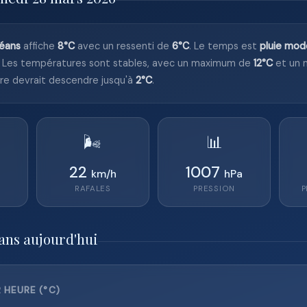
léans
affiche
8°C
avec un ressenti de
6°C
. Le temps est
pluie mod
Les températures sont stables, avec un maximum de
12°C
et un 
tre devrait descendre jusqu'à
2°C
.
🌬️
📊
22
1007
km/h
hPa
RAFALES
PRESSION
P
ans aujourd'hui
 HEURE (°C)