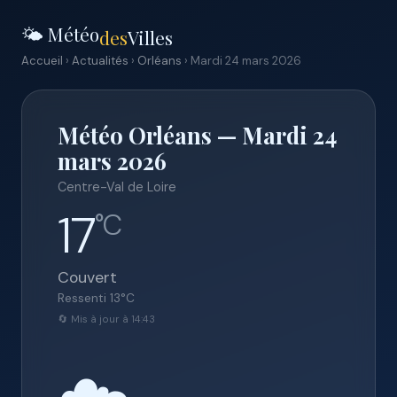
🌤️ Météo
des
Villes
Accueil
›
Actualités
›
Orléans
› Mardi 24 mars 2026
Météo Orléans — Mardi 24
mars 2026
Centre-Val de Loire
17
°C
Couvert
Ressenti
13
°C
🔄 Mis à jour à 14:43