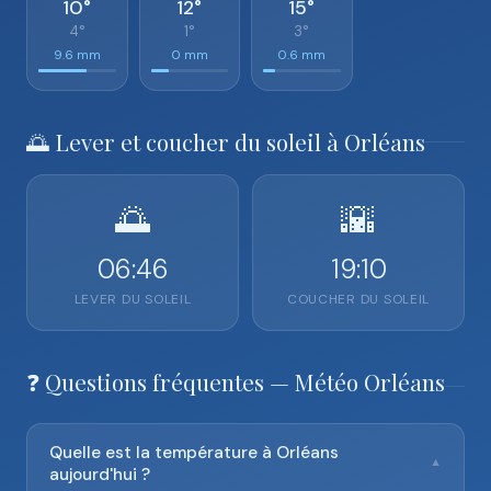
10°
12°
15°
4°
1°
3°
9.6 mm
0 mm
0.6 mm
🌅 Lever et coucher du soleil à Orléans
🌅
🌇
06:46
19:10
LEVER DU SOLEIL
COUCHER DU SOLEIL
❓ Questions fréquentes — Météo Orléans
Quelle est la température à Orléans
▼
aujourd'hui ?