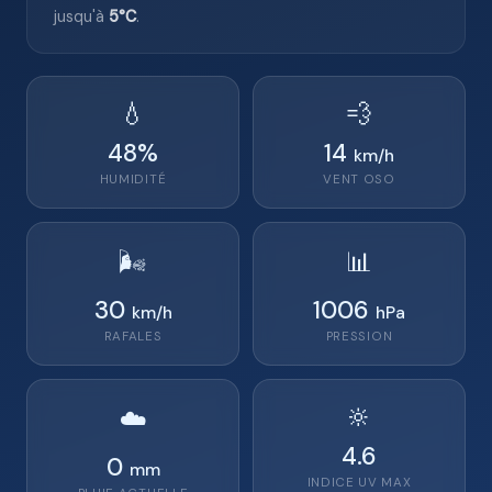
jusqu'à
5°C
.
💧
💨
48
%
14
km/h
HUMIDITÉ
VENT
OSO
🌬️
📊
30
1006
km/h
hPa
RAFALES
PRESSION
🔆
☁️
4.6
0
mm
INDICE UV MAX