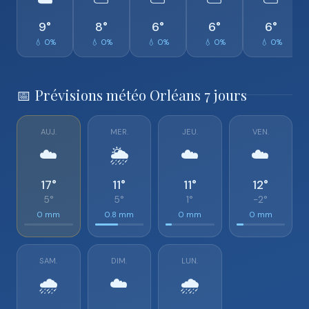
☁️
⛅
⛅
⛅
⛅
9°
8°
6°
6°
6°
💧 0%
💧 0%
💧 0%
💧 0%
💧 0%
📅 Prévisions météo Orléans 7 jours
AUJ.
MER.
JEU.
VEN.
☁️
🌦️
☁️
☁️
17°
11°
11°
12°
5°
5°
1°
-2°
0 mm
0.8 mm
0 mm
0 mm
SAM.
DIM.
LUN.
🌧️
☁️
🌧️