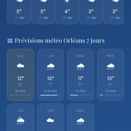
🌤️
🌤️
☀️
🌤️
🌤️
5°
5°
4°
3°
3°
💧 0%
💧 0%
💧 0%
💧 0%
💧 0%
📅 Prévisions météo Orléans 7 jours
AUJ.
LUN.
MAR.
MER.
☁️
🌧️
🌧️
🌧️
12°
13°
11°
13°
2°
7°
5°
8°
0 mm
0.6 mm
1.1 mm
1.2 mm
JEU.
VEN.
SAM.
🌦️
☁️
🌧️