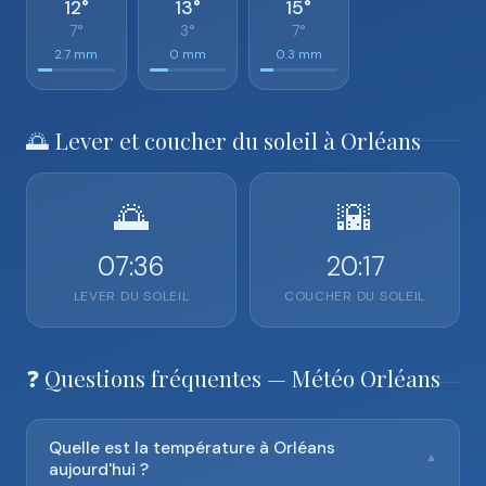
12°
13°
15°
7°
3°
7°
2.7 mm
0 mm
0.3 mm
🌅 Lever et coucher du soleil à Orléans
🌅
🌇
07:36
20:17
LEVER DU SOLEIL
COUCHER DU SOLEIL
❓ Questions fréquentes — Météo Orléans
Quelle est la température à Orléans
▼
aujourd'hui ?