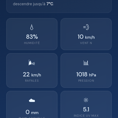
descendre jusqu'à
7°C
.
💧
💨
83
%
10
km/h
HUMIDITÉ
VENT
N
🌬️
📊
22
1018
km/h
hPa
RAFALES
PRESSION
🔆
☁️
5.1
0
mm
INDICE UV MAX