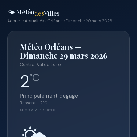
🌤️ Météo
des
Villes
Accueil
›
Actualités
›
Orléans
› Dimanche 29 mars 2026
Météo Orléans —
Dimanche 29 mars 2026
Centre-Val de Loire
2
°C
Principalement dégagé
Ressenti
-2
°C
🔄 Mis à jour à 08:00