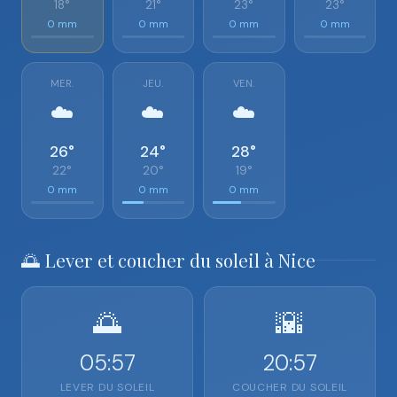
18°
21°
23°
23°
0 mm
0 mm
0 mm
0 mm
MER.
JEU.
VEN.
☁️
☁️
☁️
26°
24°
28°
22°
20°
19°
0 mm
0 mm
0 mm
🌅 Lever et coucher du soleil à Nice
🌅
🌇
05:57
20:57
LEVER DU SOLEIL
COUCHER DU SOLEIL