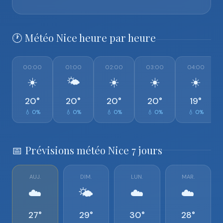
🕐 Météo Nice heure par heure
00:00
01:00
02:00
03:00
04:00
☀️
🌤️
☀️
☀️
☀️
20°
20°
20°
20°
19°
💧 0%
💧 0%
💧 0%
💧 0%
💧 0%
📅 Prévisions météo Nice 7 jours
AUJ.
DIM.
LUN.
MAR.
☁️
🌤️
☁️
☁️
27°
29°
30°
28°