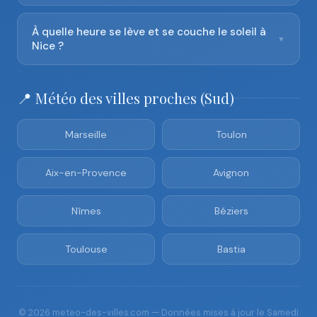
À quelle heure se lève et se couche le soleil à
▼
Nice ?
📍 Météo des villes proches (Sud)
Marseille
Toulon
Aix-en-Provence
Avignon
Nîmes
Béziers
Toulouse
Bastia
© 2026 meteo-des-villes.com — Données mises à jour le Samedi