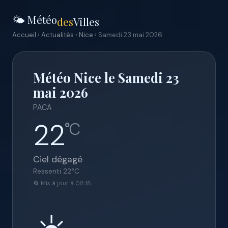
🌤️ Météo
des
Villes
Accueil
›
Actualités
›
Nice
› Samedi 23 mai 2026
Météo Nice le Samedi 23
mai 2026
PACA
22
°C
Ciel dégagé
Ressenti
22
°C
🔄 Mis à jour à 08:18