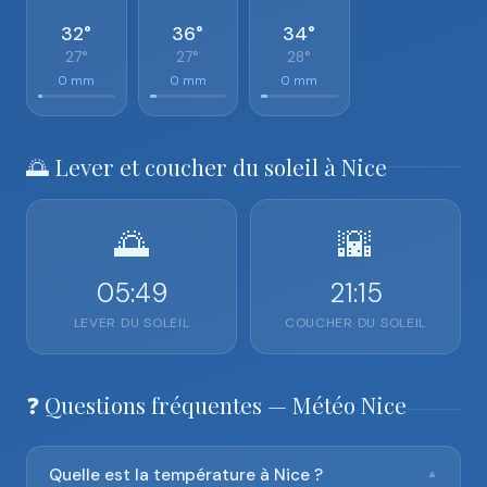
32°
36°
34°
27°
27°
28°
0 mm
0 mm
0 mm
🌅 Lever et coucher du soleil à Nice
🌅
🌇
05:49
21:15
LEVER DU SOLEIL
COUCHER DU SOLEIL
❓ Questions fréquentes — Météo Nice
Quelle est la température à Nice ?
▼