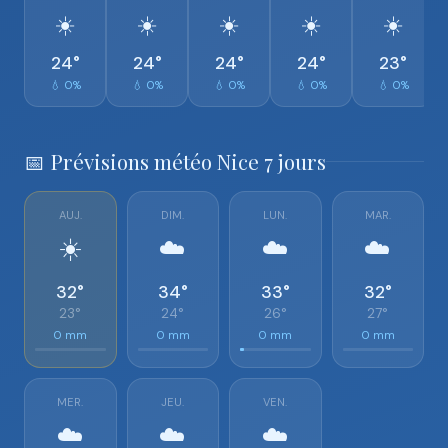
☀️
☀️
☀️
☀️
☀️
24°
24°
24°
24°
23°
💧 0%
💧 0%
💧 0%
💧 0%
💧 0%
📅 Prévisions météo Nice 7 jours
AUJ.
DIM.
LUN.
MAR.
☀️
☁️
☁️
☁️
32°
34°
33°
32°
23°
24°
26°
27°
0 mm
0 mm
0 mm
0 mm
MER.
JEU.
VEN.
☁️
☁️
☁️