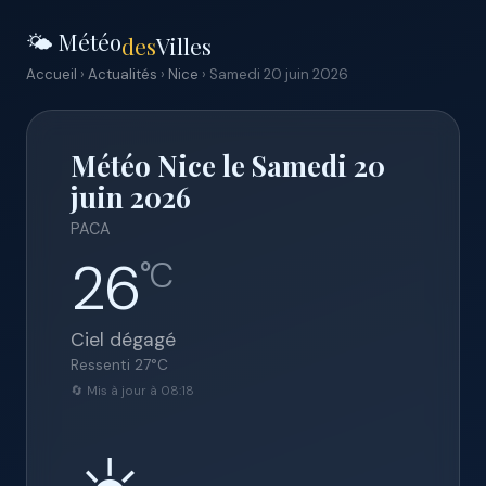
🌤️ Météo
des
Villes
Accueil
›
Actualités
›
Nice
› Samedi 20 juin 2026
Météo Nice le Samedi 20
juin 2026
PACA
26
°C
Ciel dégagé
Ressenti
27
°C
🔄 Mis à jour à 08:18