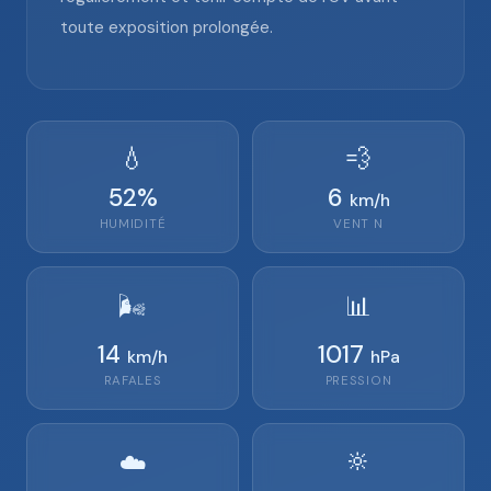
toute exposition prolongée.
💧
💨
52
%
6
km/h
HUMIDITÉ
VENT
N
🌬️
📊
14
1017
km/h
hPa
RAFALES
PRESSION
🔆
☁️