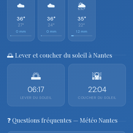
☁️
☁️
🌦️
36°
36°
35°
27°
24°
22°
0 mm
0 mm
1.2 mm
🌅 Lever et coucher du soleil à Nantes
🌅
🌇
06:17
22:04
LEVER DU SOLEIL
COUCHER DU SOLEIL
❓ Questions fréquentes — Météo Nantes