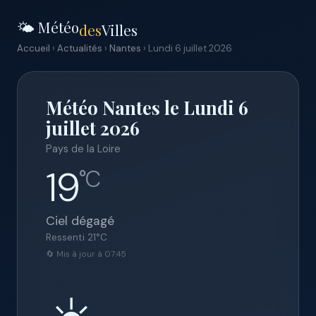
🌤️ Météo
des
Villes
Accueil
›
Actualités
›
Nantes
› Lundi 6 juillet 2026
Météo Nantes le Lundi 6
juillet 2026
Pays de la Loire
19
°C
Ciel dégagé
Ressenti
21
°C
🔄 Mis à jour à 07:45