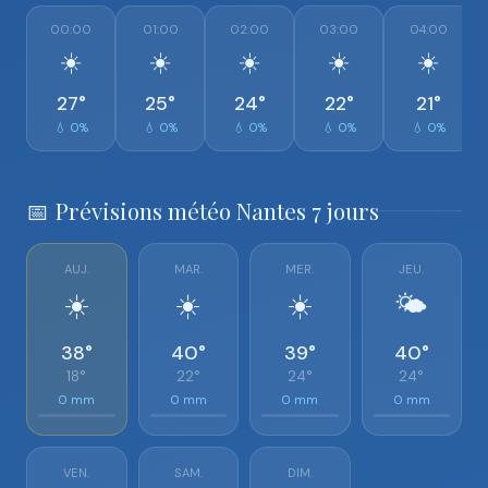
00:00
01:00
02:00
03:00
04:00
☀️
☀️
☀️
☀️
☀️
27°
25°
24°
22°
21°
💧 0%
💧 0%
💧 0%
💧 0%
💧 0%
📅 Prévisions météo Nantes 7 jours
AUJ.
MAR.
MER.
JEU.
☀️
☀️
☀️
🌤️
38°
40°
39°
40°
18°
22°
24°
24°
0 mm
0 mm
0 mm
0 mm
VEN.
SAM.
DIM.