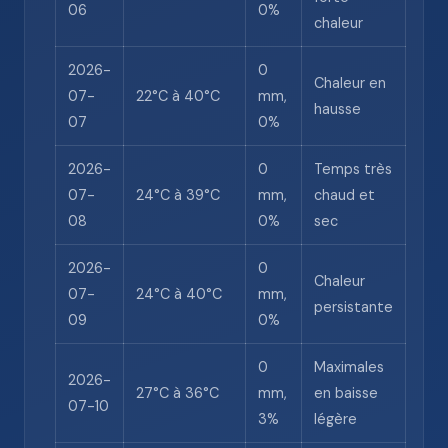
06
0%
chaleur
2026-
0
Chaleur en
07-
22°C à 40°C
mm,
hausse
07
0%
2026-
0
Temps très
07-
24°C à 39°C
mm,
chaud et
08
0%
sec
2026-
0
Chaleur
07-
24°C à 40°C
mm,
persistante
09
0%
0
Maximales
2026-
27°C à 36°C
mm,
en baisse
07-10
3%
légère