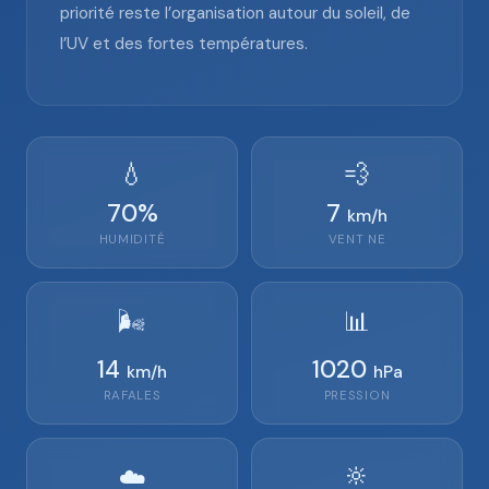
priorité reste l’organisation autour du soleil, de
l’UV et des fortes températures.
💧
💨
70
%
7
km/h
HUMIDITÉ
VENT
NE
🌬️
📊
14
1020
km/h
hPa
RAFALES
PRESSION
🔆
☁️