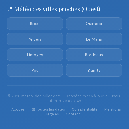
📍 Météo des villes proches (Ouest)
Brest
Quimper
Angers
Le Mans
Limoges
Bordeaux
Pau
Biarritz
© 2026 meteo-des-villes.com — Données mises à jour le Lundi 6
juillet 2026 à 07:45
Accueil
📅 Toutes les dates
Confidentialité
Mentions
légales
Contact