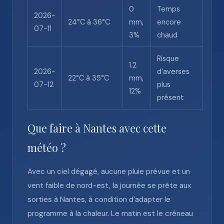
0
Temps
2026-
24°C à 36°C
mm,
encore
07-11
3%
chaud
Risque
1.2
2026-
d’averses
22°C à 35°C
mm,
07-12
plus
12%
présent
Que faire à Nantes avec cette
météo ?
Avec un ciel dégagé, aucune pluie prévue et un
vent faible de nord-est, la journée se prête aux
sorties à Nantes, à condition d’adapter le
programme à la chaleur. Le matin est le créneau