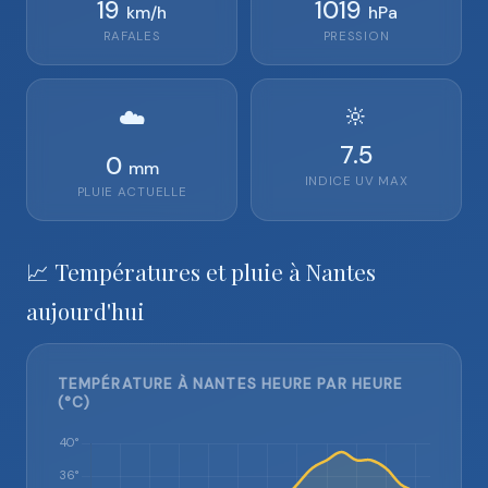
19
1019
km/h
hPa
RAFALES
PRESSION
🔆
☁️
7.5
0
mm
INDICE UV MAX
PLUIE ACTUELLE
📈 Températures et pluie à Nantes
aujourd'hui
TEMPÉRATURE À NANTES HEURE PAR HEURE
(°C)