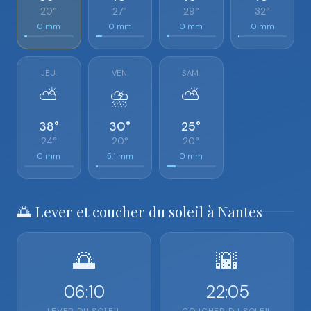
20°
27°
29°
32°
0 mm
0 mm
0 mm
0 mm
JEU.
VEN.
SAM.
⛅
⛈️
⛅
38°
30°
25°
24°
20°
20°
0 mm
5.1 mm
0 mm
🌅 Lever et coucher du soleil à Nantes
🌅
🌇
06:10
22:05