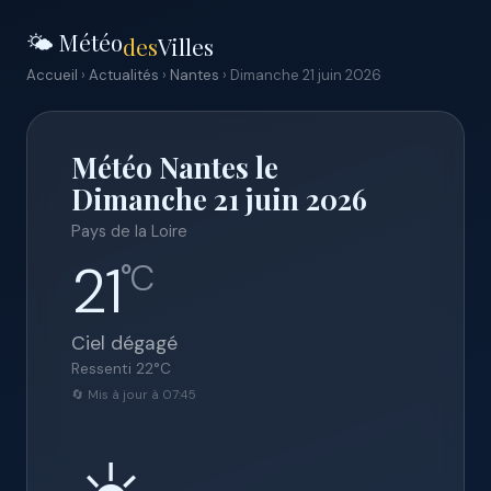
🌤️ Météo
des
Villes
Accueil
›
Actualités
›
Nantes
› Dimanche 21 juin 2026
Météo Nantes le
Dimanche 21 juin 2026
Pays de la Loire
21
°C
Ciel dégagé
Ressenti
22
°C
🔄 Mis à jour à 07:45