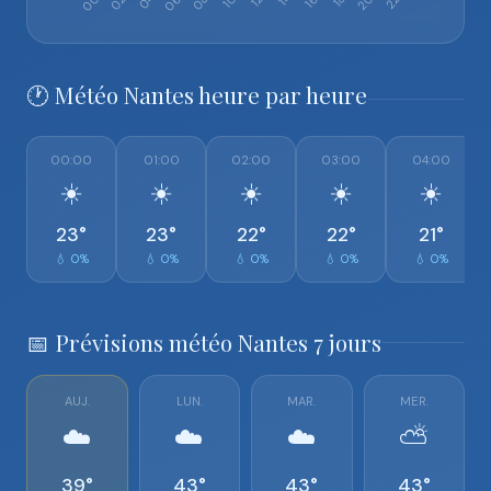
🕐 Météo Nantes heure par heure
00:00
01:00
02:00
03:00
04:00
☀️
☀️
☀️
☀️
☀️
23°
23°
22°
22°
21°
💧 0%
💧 0%
💧 0%
💧 0%
💧 0%
📅 Prévisions météo Nantes 7 jours
AUJ.
LUN.
MAR.
MER.
☁️
☁️
☁️
⛅
39°
43°
43°
43°