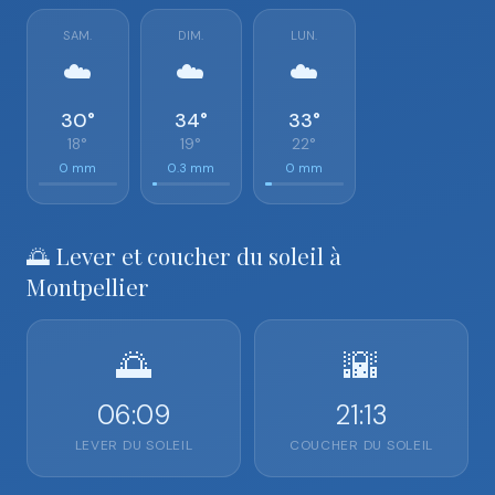
SAM.
DIM.
LUN.
☁️
☁️
☁️
30°
34°
33°
18°
19°
22°
0 mm
0.3 mm
0 mm
🌅 Lever et coucher du soleil à
Montpellier
🌅
🌇
06:09
21:13
LEVER DU SOLEIL
COUCHER DU SOLEIL