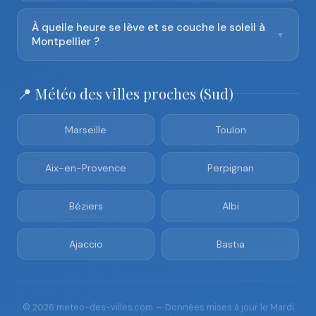
À quelle heure se lève et se couche le soleil à
▼
Montpellier ?
📍 Météo des villes proches (Sud)
Marseille
Toulon
Aix-en-Provence
Perpignan
Béziers
Albi
Ajaccio
Bastia
© 2026 meteo-des-villes.com — Données mises à jour le Mardi