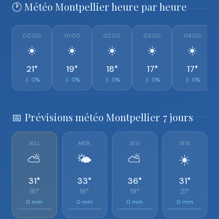
🕐 Météo Montpellier heure par heure
00:00
01:00
02:00
03:00
04:00
☀️
☀️
☀️
☀️
☀️
21°
19°
18°
17°
17°
💧 0%
💧 0%
💧 0%
💧 0%
💧 0%
📅 Prévisions météo Montpellier 7 jours
AUJ.
MER.
JEU.
VEN.
⛅
🌤️
⛅
☀️
31°
33°
36°
31°
16°
16°
19°
21°
0 mm
0 mm
0 mm
0 mm