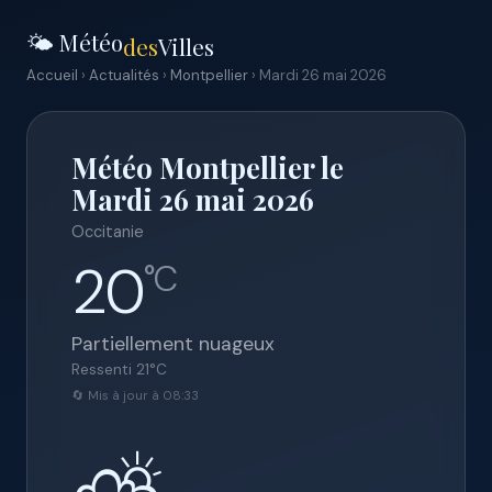
🌤️ Météo
des
Villes
Accueil
›
Actualités
›
Montpellier
› Mardi 26 mai 2026
Météo Montpellier le
Mardi 26 mai 2026
Occitanie
20
°C
Partiellement nuageux
Ressenti
21
°C
🔄 Mis à jour à 08:33