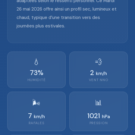
adaptées selon le ressenti personnel. Ce Mardi
26 mai 2026 offre ainsi un profil sec, lumineux et
chaud, typique d’une transition vers des
journées plus estivales.
💧
💨
73
%
2
km/h
HUMIDITÉ
VENT
NNO
🌬️
📊
7
1021
km/h
hPa
RAFALES
PRESSION