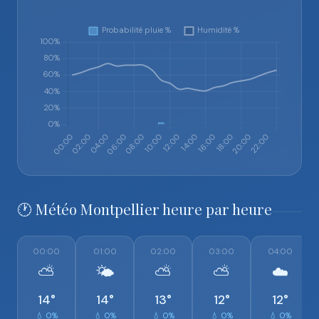
🕐 Météo Montpellier heure par heure
00:00
01:00
02:00
03:00
04:00
⛅
🌤️
⛅
⛅
☁️
14°
14°
13°
12°
12°
💧 0%
💧 0%
💧 0%
💧 0%
💧 0%