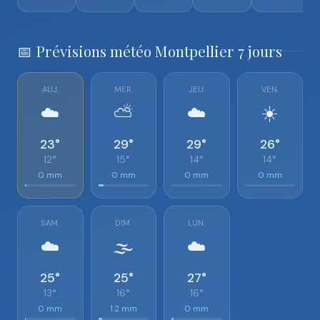
📅 Prévisions météo Montpellier 7 jours
AUJ.
MER.
JEU.
VEN.
☁️
⛅
☁️
☀️
23°
29°
29°
26°
12°
15°
14°
14°
0 mm
0 mm
0 mm
0 mm
SAM.
DIM.
LUN.
☁️
🌫️
☁️
25°
25°
27°
13°
16°
16°
0 mm
1.2 mm
0 mm