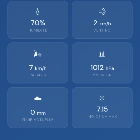
💧
💨
70
%
2
km/h
HUMIDITÉ
VENT
NO
🌬️
📊
7
1012
km/h
hPa
RAFALES
PRESSION
🔆
☁️
7.15
0
mm
INDICE UV MAX
PLUIE ACTUELLE