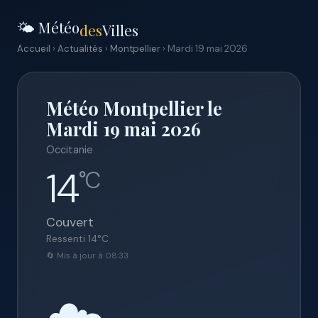
🌤️ Météo
des
Villes
Accueil
›
Actualités
›
Montpellier
› Mardi 19 mai 2026
Météo Montpellier le
Mardi 19 mai 2026
Occitanie
14
°C
Couvert
Ressenti
14
°C
🔄 Mis à jour à 08:33