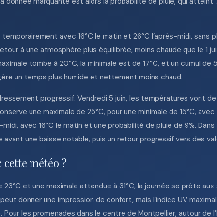
 donnée marquante est alors la probabilité de pluie, qui atteint
se temporairement avec 16°C le matin et 26°C l’après-midi, sans p
tour à une atmosphère plus équilibrée, moins chaude que le 1 jui
aximale tombe à 20°C, la minimale est de 17°C, et un cumul de 5
gère un temps plus humide et nettement moins chaud.
dressement progressif. Vendredi 5 juin, les températures vont d
conserve une maximale de 25°C, pour une minimale de 15°C, avec un
idi, avec 16°C le matin et une probabilité de pluie de 9%. Dans l’
avant une baisse notable, puis un retour progressif vers des val
c cette météo ?
23°C et une maximale attendue à 31°C, la journée se prête aux so
t peut donner une impression de confort, mais l’indice UV maxima
. Pour les promenades dans le centre de Montpellier, autour de l’