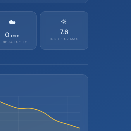
🔆
☁️
7.6
0
mm
INDICE UV MAX
LUIE ACTUELLE