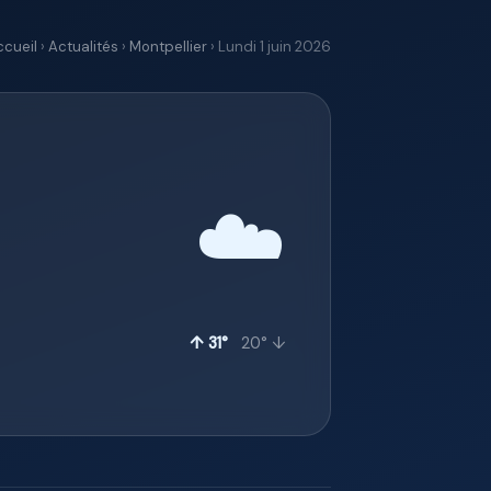
ccueil
›
Actualités
›
Montpellier
› Lundi 1 juin 2026
☁️
↑ 31°
20° ↓