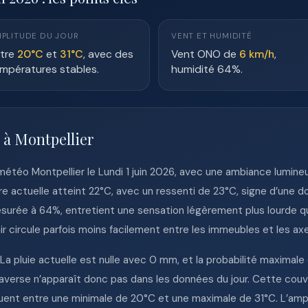
PLITUDE DU JOUR
VENT ET HUMIDITÉ
tre
20°C
et
31°C
, avec des
Vent ONO de
6 km/h
,
mpératures stables.
humidité 64%.
 à Montpellier
étéo Montpellier le Lundi 1 juin 2026, avec une ambiance lumineu
ure actuelle atteint 22°C, avec un ressenti de 23°C, signe d’une d
 mesurée à 64%, entretient une sensation légèrement plus lourde q
air circule parfois moins facilement entre les immeubles et les ax
 pluie actuelle est nulle avec 0 mm, et la probabilité maximale d
’averse n’apparaît donc pas dans les données du jour. Cette couv
luent entre une minimale de 20°C et une maximale de 31°C. L’ampl