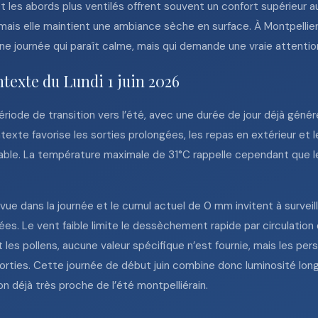
t les abords plus ventilés offrent souvent un confort supérieur 
mais elle maintient une ambiance sèche en surface. À Montpellier
ne journée qui paraît calme, mais qui demande une vraie attention
ntexte du Lundi 1 juin 2026
période de transition vers l’été, avec une durée de jour déjà génér
ontexte favorise les sorties prolongées, les repas en extérieur et
able. La température maximale de 31°C rappelle cependant que les
évue dans la journée et le cumul actuel de 0 mm invitent à surveil
s. Le vent faible limite le dessèchement rapide par circulation d’
 les pollens, aucune valeur spécifique n’est fournie, mais les p
sorties. Cette journée de début juin combine donc luminosité lon
 déjà très proche de l’été montpelliérain.