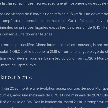
 la chaleur au fil des heures, avec une atmosphère plus estivale
c une vitesse de 6 km/h et des rafales à 13 km/h. Il ne devrait 
e la température approchera son maximum. Cette faiblesse du ven
 minérales ou près des façades exposées. La pression de 1010 hP
ui conserve une dominante grise.
ttention particulière. Même lorsque le ciel est couvert, la prote
soleil à 06:05 et le coucher à 21:18 offrent une longue plage de cl
ion de chaleur en journée. La météo du Lundi 1 juin 2026 à Montp
r marquée l’après-midi.
dance récente
1 juin 2026 montre une évolution assez contrastée pour Montpellie
urnies, avec une maximale de 31°C et une minimale de 20°C. Elle
ité de pluie de 0%. Dès le lendemain, mardi 2 juin, la températur