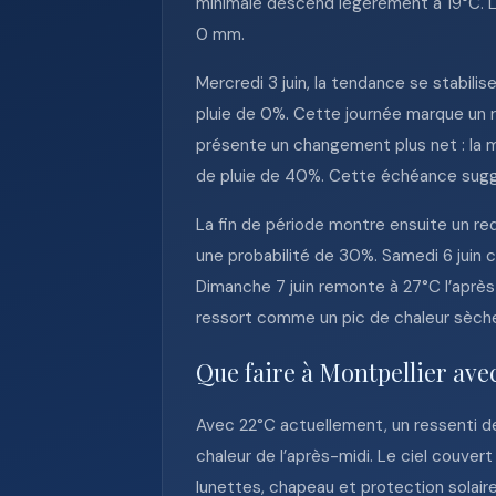
minimale descend légèrement à 19°C. La
0 mm.
Mercredi 3 juin, la tendance se stabili
pluie de 0%. Cette journée marque un re
présente un changement plus net : la m
de pluie de 40%. Cette échéance sug
La fin de période montre ensuite un re
une probabilité de 30%. Samedi 6 juin 
Dimanche 7 juin remonte à 27°C l’après-m
ressort comme un pic de chaleur sèche 
Que faire à Montpellier ave
Avec 22°C actuellement, un ressenti de 
chaleur de l’après-midi. Le ciel couver
lunettes, chapeau et protection solaire