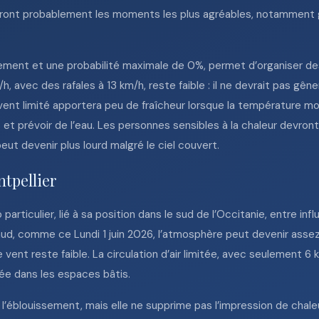
 seront probablement les moments les plus agréables, notamment g
ement et une probabilité maximale de 0%, permet d’organiser des
, avec des rafales à 13 km/h, reste faible : il ne devrait pas gêner
ent limité apportera peu de fraîcheur lorsque la température mon
s et prévoir de l’eau. Les personnes sensibles à la chaleur devron
eut devenir plus lourd malgré le ciel couvert.
ntpellier
rticulier, lié à sa position dans le sud de l’Occitanie, entre inf
ud, comme ce Lundi 1 juin 2026, l’atmosphère peut devenir assez
 vent reste faible. La circulation d’air limitée, avec seulement 6
lée dans les espaces bâtis.
’éblouissement, mais elle ne supprime pas l’impression de chaleu