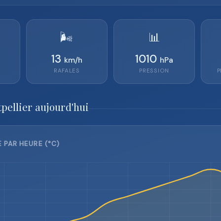
🌬️
📊
13
1010
km/h
hPa
RAFALES
PRESSION
P
pellier aujourd'hui
 PAR HEURE (°C)