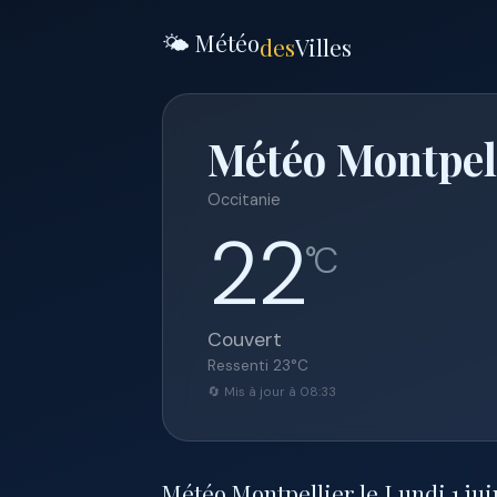
🌤️ Météo
des
Villes
Météo Montpell
Occitanie
22
°C
Couvert
Ressenti
23
°C
🔄 Mis à jour à 08:33
Météo Montpellier le Lundi 1 juin