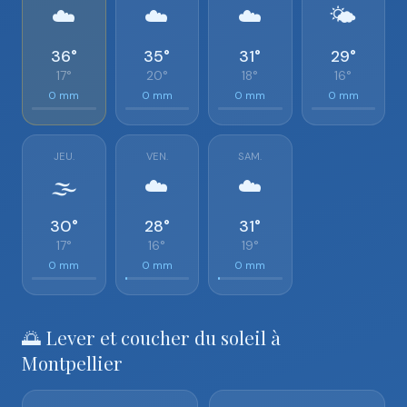
☁️
☁️
☁️
🌤️
36°
35°
31°
29°
17°
20°
18°
16°
0 mm
0 mm
0 mm
0 mm
JEU.
VEN.
SAM.
🌫️
☁️
☁️
30°
28°
31°
17°
16°
19°
0 mm
0 mm
0 mm
🌅 Lever et coucher du soleil à
Montpellier