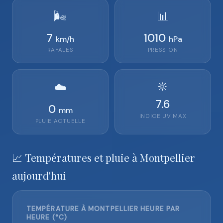
🌬️
📊
7
1010
km/h
hPa
RAFALES
PRESSION
🔆
☁️
7.6
0
mm
INDICE UV MAX
PLUIE ACTUELLE
📈 Températures et pluie à Montpellier
aujourd'hui
TEMPÉRATURE À MONTPELLIER HEURE PAR
HEURE (°C)