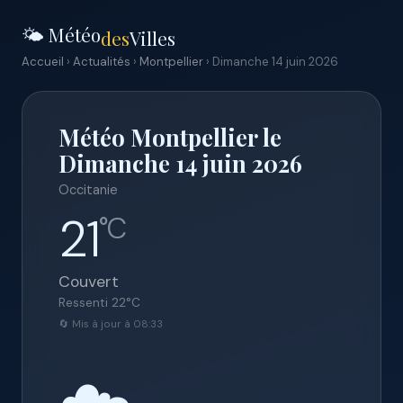
🌤️ Météo
des
Villes
Accueil
›
Actualités
›
Montpellier
› Dimanche 14 juin 2026
Météo Montpellier le
Dimanche 14 juin 2026
Occitanie
21
°C
Couvert
Ressenti
22
°C
🔄 Mis à jour à 08:33