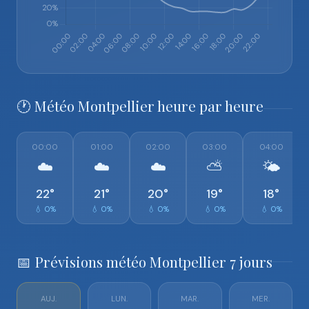
🕐 Météo Montpellier heure par heure
00:00
01:00
02:00
03:00
04:00
☁️
☁️
☁️
⛅
🌤️
22°
21°
20°
19°
18°
💧 0%
💧 0%
💧 0%
💧 0%
💧 0%
📅 Prévisions météo Montpellier 7 jours
AUJ.
LUN.
MAR.
MER.