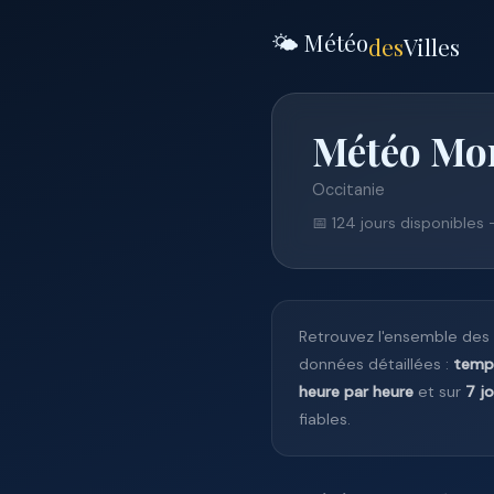
🌤️ Météo
des
Villes
Météo Mon
Occitanie
📅 124 jours disponibles
Retrouvez l'ensemble des
données détaillées :
temp
heure par heure
et sur
7 j
fiables.