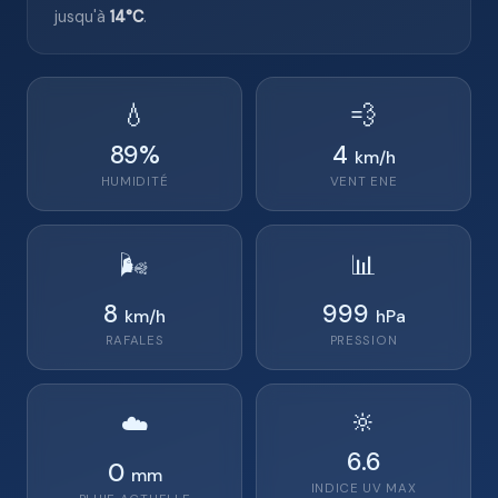
jusqu'à
14°C
.
💧
💨
89
%
4
km/h
HUMIDITÉ
VENT
ENE
🌬️
📊
8
999
km/h
hPa
RAFALES
PRESSION
🔆
☁️
6.6
0
mm
INDICE UV MAX