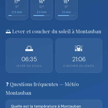
17°
16°
15°
9°
10°
9°
0.3 mm
2.3 mm
1.2 mm
🌅 Lever et coucher du soleil à Montauban
🌅
🌇
06:35
21:06
LEVER DU SOLEIL
COUCHER DU SOLEIL
❓ Questions fréquentes — Météo
Montauban
Quelle est la température à Montauban