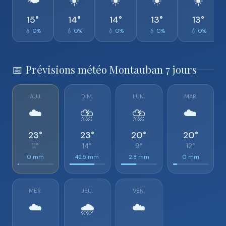
🌤️
☀️
☀️
☀️
☀️
15°
14°
14°
13°
13°
💧 0%
💧 0%
💧 0%
💧 0%
💧 0%
📅 Prévisions météo Montauban 7 jours
AUJ.
DIM.
LUN.
MAR.
☁️
⛈️
⛈️
☁️
23°
23°
20°
20°
11°
14°
9°
12°
0 mm
42.5 mm
2.8 mm
0 mm
MER.
JEU.
VEN.
☁️
🌧️
☁️