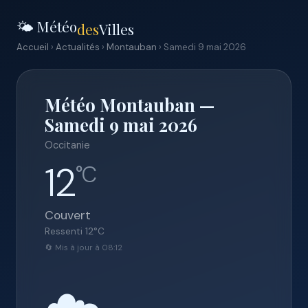
🌤️ Météo
des
Villes
Accueil
›
Actualités
›
Montauban
› Samedi 9 mai 2026
Météo Montauban —
Samedi 9 mai 2026
Occitanie
12
°C
Couvert
Ressenti
12
°C
🔄 Mis à jour à 08:12