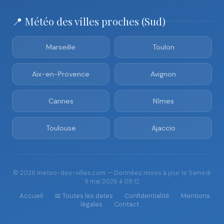
📍 Météo des villes proches (Sud)
Marseille
Toulon
Aix-en-Provence
Avignon
Cannes
Nîmes
Toulouse
Ajaccio
© 2026 meteo-des-villes.com — Données mises à jour le Samedi
9 mai 2026 à 08:12
Accueil
📅 Toutes les dates
Confidentialité
Mentions
légales
Contact