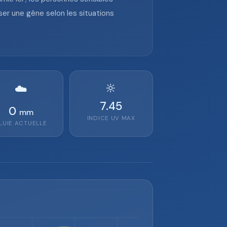
er une gêne selon les situations
🔆
☁️
7.45
0
mm
INDICE UV MAX
LUIE ACTUELLE