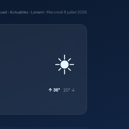
ueil
›
Actualités
›
Lorient
› Mercredi 8 juillet 2026
☀️
↑ 36°
20° ↓