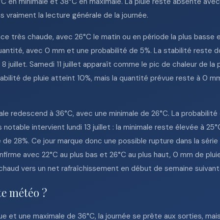
 en minimale et 38°C en maximale. La pluie reste absente avec 
s vraiment la lecture générale de la journée.
ce très chaude, avec 26°C le matin ou en période la plus basse et
uantité, avec 0 mm et une probabilité de 5%. La stabilité reste d
juillet. Samedi 11 juillet apparaît comme le pic de chaleur de la
bilité de pluie atteint 10%, mais la quantité prévue reste à 0 m
imale redescend à 36°C, avec une minimale de 26°C. La probabilit
otable intervient lundi 13 juillet : la minimale reste élevée à 25
é de 28%. Ce jour marque donc une possible rupture dans la série
 confirme avec 22°C au plus bas et 26°C au plus haut, 0 mm de plu
chaud vers un net rafraîchissement en début de semaine suivant
te météo ?
ue et une maximale de 36°C, la journée se prête aux sorties, mai