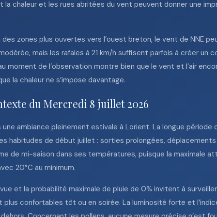
t la chaleur et les rues abritées du vent peuvent donner une im
s ou des zones plus ouvertes vers l’ouest breton, le vent de NNE p
 modérée, mais les rafales à 21 km/h suffisent parfois à créer u
 au moment de l’observation montre bien que le vent et l’air en
que la chaleur ne s’impose davantage.
texte du Mercredi 8 juillet 2026
ns une ambiance pleinement estivale à Lorient. La longue période d
es habitudes de début juillet : sorties prolongées, déplacements 
rythme de mi-saison dans ses températures, puisque la maximale at
 avec 20°C au minimum.
évue et la probabilité maximale de pluie de 0% invitent à surveille
t plus confortables tôt ou en soirée. La luminosité forte et l’ind
dehors. Concernant les pollens, aucune mesure précise n’est four