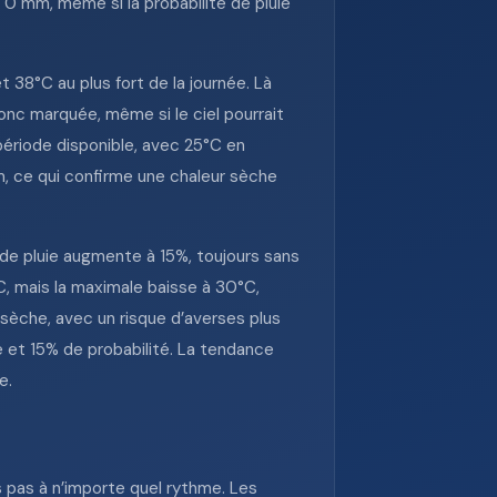
0 mm, même si la probabilité de pluie
 38°C au plus fort de la journée. Là
onc marquée, même si le ciel pourrait
 période disponible, avec 25°C en
m, ce qui confirme une chaleur sèche
é de pluie augmente à 15%, toujours sans
°C, mais la maximale baisse à 30°C,
 sèche, avec un risque d’averses plus
ie et 15% de probabilité. La tendance
e.
s pas à n’importe quel rythme. Les