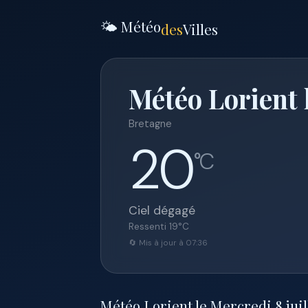
🌤️ Météo
des
Villes
Météo Lorient l
Bretagne
20
°C
Ciel dégagé
Ressenti
19
°C
🔄 Mis à jour à 07:36
Météo Lorient le Mercredi 8 juill