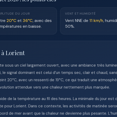
PLITUDE DU JOUR
VENT ET HUMIDITÉ
tre
20°C
et
36°C
, avec des
Vent NNE de
11 km/h
, humid
mpératures en baisse.
50%.
 à Lorient
ente sous un ciel largement ouvert, avec une ambiance très lumine
6, le signal dominant est celui d’un temps sec, clair et chaud, sa
teint 20°C, avec un ressenti de 19°C, ce qui traduit une atmosph
volution attendue vers une chaleur nettement plus marquée.
ide de la température au fil des heures. La minimale du jour est 
e pour Lorient. Dans ce contexte, les activités de matinée seron
du bord de mer avant que la chaleur ne devienne plus pesante. L’hu