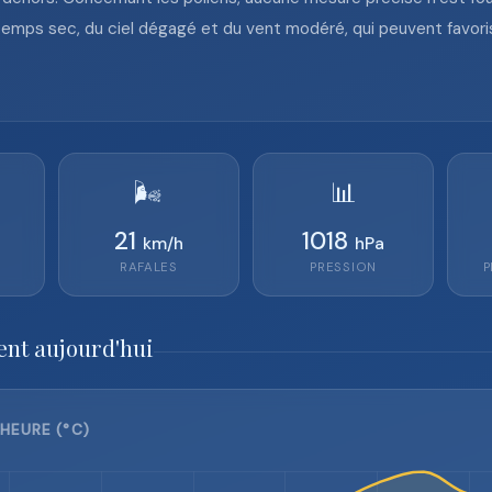
mps sec, du ciel dégagé et du vent modéré, qui peuvent favoris
🌬️
📊
21
1018
km/h
hPa
RAFALES
PRESSION
P
ent aujourd'hui
HEURE (°C)