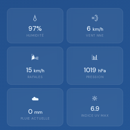
💧
💨
97
%
6
km/h
HUMIDITÉ
VENT
NNE
🌬️
📊
15
1019
km/h
hPa
RAFALES
PRESSION
🔆
☁️
6.9
0
mm
INDICE UV MAX
PLUIE ACTUELLE