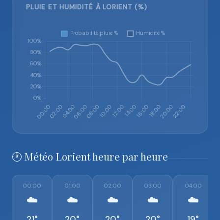
PLUIE ET HUMIDITÉ À LORIENT (%)
🕐 Météo Lorient heure par heure
00:00
01:00
02:00
03:00
04:00
☁️
☁️
☁️
☁️
☁️
21°
20°
20°
20°
19°