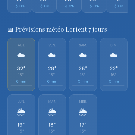
💧 0%
💧 0%
💧 0%
💧 0%
💧 0%
📅 Prévisions météo Lorient 7 jours
AUJ.
VEN.
SAM.
DIM.
☁️
☁️
☁️
☁️
32°
28°
28°
22°
18°
18°
18°
16°
0 mm
0 mm
0 mm
0 mm
LUN.
MAR.
MER.
🌦️
🌦️
🌦️
19°
18°
17°
15°
15°
15°