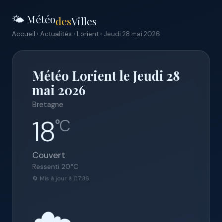
🌤️ Météo
des
Villes
Accueil
›
Actualités
›
Lorient
› Jeudi 28 mai 2026
Météo Lorient le Jeudi 28
mai 2026
Bretagne
18
°C
Couvert
Ressenti
20
°C
🔄 Mis à jour à 07:36