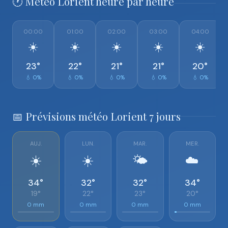
🕐 Météo Lorient heure par heure
00:00
01:00
02:00
03:00
04:00
☀️
☀️
☀️
☀️
☀️
23°
22°
21°
21°
20°
💧 0%
💧 0%
💧 0%
💧 0%
💧 0%
📅 Prévisions météo Lorient 7 jours
AUJ.
LUN.
MAR.
MER.
☀️
☀️
🌤️
☁️
34°
32°
32°
34°
19°
22°
23°
20°
0 mm
0 mm
0 mm
0 mm