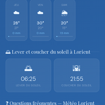
JEU.
VEN.
SAM.
☁️
☁️
🌦️
28°
30°
20°
21°
20°
15°
0 mm
0 mm
1.5 mm
🌅 Lever et coucher du soleil à Lorient
🌅
🌇
06:25
21:55
LEVER DU SOLEIL
COUCHER DU SOLEIL
❓ Questions fréquentes — Météo Lorient