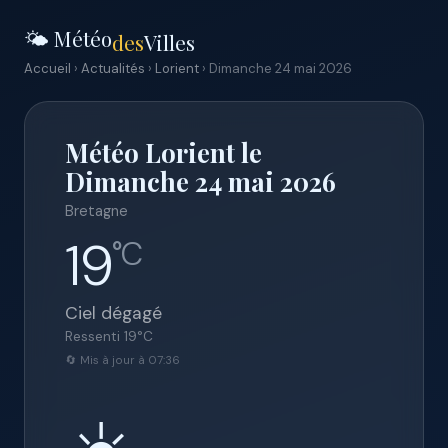
🌤️ Météo
des
Villes
Accueil
›
Actualités
›
Lorient
› Dimanche 24 mai 2026
Météo Lorient le
Dimanche 24 mai 2026
Bretagne
19
°C
Ciel dégagé
Ressenti
19
°C
🔄 Mis à jour à 07:36