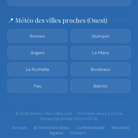
📍 Météo des villes proches (Ouest)
Rennes
Quimper
Angers
Le Mans
La Rochelle
Bordeaux
Pau
Biarritz
© 2026 meteo-des-villes.com — Données mises à jour le
Dimanche 24 mai 2026 à 07:36
Accueil
📅 Toutes les dates
Confidentialité
Mentions
légales
Contact