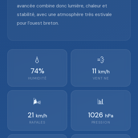
avancée combine donc lumière, chaleur et
stabilité, avec une atmosphère très estivale
pour l’ouest breton.
💧
💨
74
%
11
km/h
HUMIDITÉ
VENT
NE
🌬️
📊
21
1026
km/h
hPa
RAFALES
PRESSION